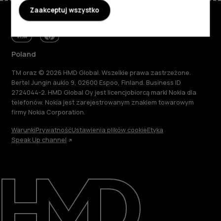
Zaakceptuj wszystko
Poland
TM oraz © 2026 HMD Global. Wszelkie prawa zastrzeżone.
Bertel Jungin aukio 9, 02600 Espoo, Finland. Business ID
2724044-2. HMD Global Oy jest licencjobiorcą marki Nokia dla
telefonów. Nokia jest zarejestrowanym znakiem towarowym
firmy Nokia Corporation.
Warunki
Prywatność
Ustawienia plików cookie
Etyka
Speak Up channel
Informacje
Naprawa i recykling
Zrównoważony rozwój
Wsparcie