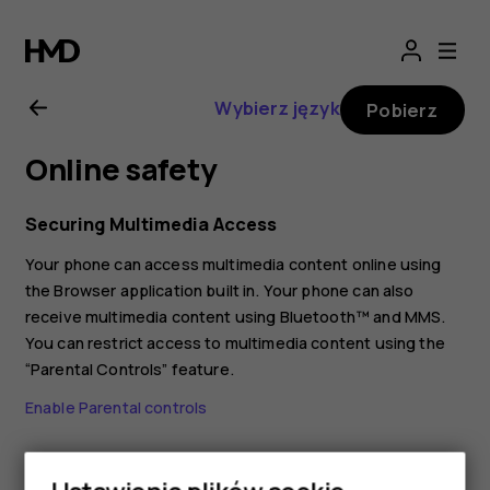
Nokia
2660
Wybierz język
Pobierz
Flip
Online safety
—
Securing Multimedia Access
instrukcja
Your phone can access multimedia content online using
the Browser application built in. Your phone can also
obsługi
receive multimedia content using Bluetooth™ and MMS.
You can restrict access to multimedia content using the
“Parental Controls” feature.
Enable Parental controls