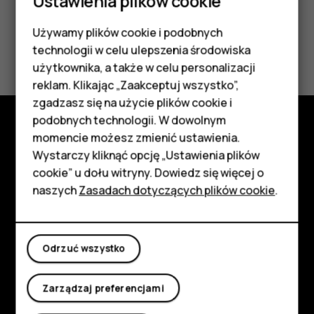
Ustawienia plików cookie
Używamy plików cookie i podobnych
Smartfony
Czy te informacje były pomocne?
technologii w celu ulepszenia środowiska
Telefony z funkcjami
użytkownika, a także w celu personalizacji
Tak
Nie
reklam. Klikając „Zaakceptuj wszystko”,
podstawowymi
zgadzasz się na użycie plików cookie i
podobnych technologii. W dowolnym
Akcesoria
momencie możesz zmienić ustawienia.
Poznaj
HMD Terra M
Wystarczy kliknąć opcję „Ustawienia plików
cookie” u dołu witryny. Dowiedz się więcej o
Informacje
Tablety
naszych
Zasadach dotyczących plików cookie
.
Planet and people
Moje konto
Wsparcie
Odrzuć wszystko
Facebook
Instagram
Tiktok
Youtube
Linkedin
Discord
Zarządzaj preferencjami