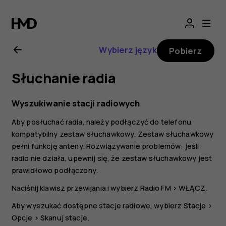
Nokia
2720
Wybierz język
Pobierz
—
Słuchanie radia
instrukcja
Wyszukiwanie stacji radiowych
obsługi
Aby posłuchać radia, należy podłączyć do telefonu
kompatybilny zestaw słuchawkowy. Zestaw słuchawkowy
pełni funkcję anteny. Rozwiązywanie problemów: jeśli
radio nie działa, upewnij się, że zestaw słuchawkowy jest
prawidłowo podłączony.
Naciśnij klawisz przewijania i wybierz
Radio FM
>
WŁĄCZ
.
Aby wyszukać dostępne stacje radiowe, wybierz
Stacje
>
Opcje
>
Skanuj stacje
.