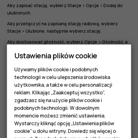
Aby zapisać stację, wybierz
Stacje
>
Opcje
>
Dodaj do
ulubionych
.
Aby przełączyć na zapisaną stację radiową, wybierz
Stacje
>
Ulubione
, następnie wybierz stację.
Aby dostosować głośność, wybierz
Opcje
>
Głośność
, a
następnie przewiń do góry lub do dołu.
Ustawienia plików cookie
Aby wyłączyć radio, wybierz
WYŁĄCZ
.
Używamy plików cookie i podobnych
Smartfony
Wskazówka:
Aby odtwarzać stację radiową przy
technologii w celu ulepszenia środowiska
użyciu głośników telefonu, wybierz
Opcje
>
Telefony z funkcjami
użytkownika, a także w celu personalizacji
Przełącz na głośnik
. Podłącz zestaw słuchawkowy.
reklam. Klikając „Zaakceptuj wszystko”,
podstawowymi
zgadzasz się na użycie plików cookie i
podobnych technologii. W dowolnym
Akcesoria
momencie możesz zmienić ustawienia.
HMD Terra M
Wystarczy kliknąć opcję „Ustawienia plików
Czy te informacje były pomocne?
cookie” u dołu witryny. Dowiedz się więcej o