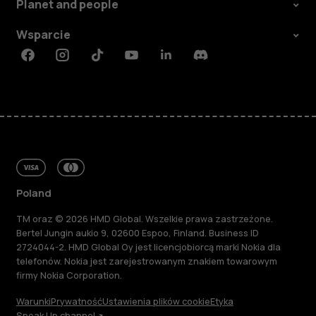
Planet and people
Wsparcie
Facebook
Instagram
Tiktok
Youtube
Linkedin
Discord
Poland
TM oraz © 2026 HMD Global. Wszelkie prawa zastrzeżone.
Bertel Jungin aukio 9, 02600 Espoo, Finland. Business ID
2724044-2. HMD Global Oy jest licencjobiorcą marki Nokia dla
telefonów. Nokia jest zarejestrowanym znakiem towarowym
firmy Nokia Corporation.
Warunki
Prywatność
Ustawienia plików cookie
Etyka
Speak Up channel