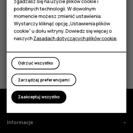
podstawowymi
zgadzasz się na użycie plików cookie i
Ważne
: Nie wyjmuj karty pamięci, gdy jakakolwiek
podobnych technologii. W dowolnym
aplikacja z niej korzysta. Może to spowodować
Akcesoria
momencie możesz zmienić ustawienia.
uszkodzenie karty pamięci lub urządzenia, a także
danych przechowywanych na karcie.
HMD Terra M
Wystarczy kliknąć opcję „Ustawienia plików
cookie” u dołu witryny. Dowiedz się więcej o
Tablety
naszych
Zasadach dotyczących plików cookie
.
Moje konto
Odrzuć wszystko
Czy te informacje były pomocne?
Zarządzaj preferencjami
Tak
Nie
Zaakceptuj wszystko
Poznaj
Informacje