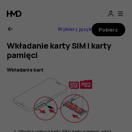
Nokia
4.2
Wybierz język
Pobierz
—
Wkładanie karty SIM i karty
instrukcja
pamięci
obsługi
Wkładanie kart
Otwórz uchwyt karty SIM i karty pamięci: włóż