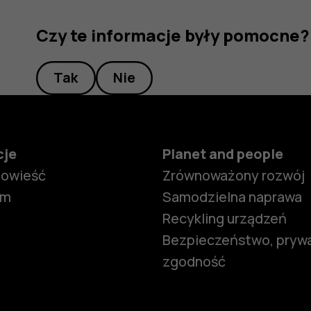
Czy te informacje były pomocne?
Tak
Nie
cje
Planet and people
powieść
Zrównoważony rozwój
om
Samodzielna naprawa
Recykling urządzeń
Bezpieczeństwo, prywa
zgodność
Smartfony