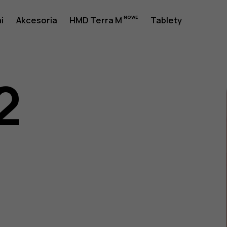
i
Akcesoria
HMD Terra M
Tablety
2
a