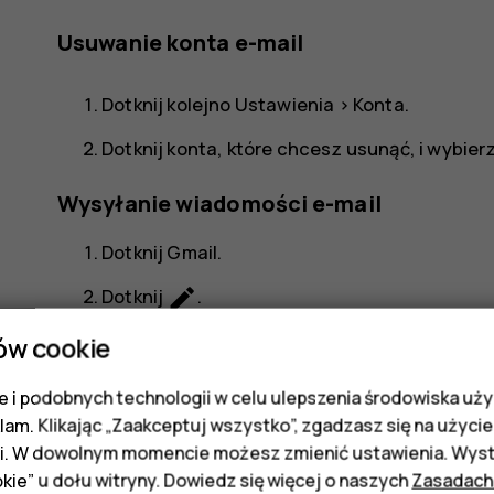
Usuwanie konta e-mail
Dotknij kolejno
Ustawienia
>
Konta
.
Dotknij konta, które chcesz usunąć, i wybier
Wysyłanie wiadomości e-mail
Dotknij
Gmail
.
create
Dotknij
.
more_vert
W polu
Do
wpisz adres lub dotknij
>
Dodaj
ów cookie
Wpisz temat i treść wiadomości e-mail.
 i podobnych technologii w celu ulepszenia środowiska uży
klam. Klikając „Zaakceptuj wszystko”, zgadzasz się na użycie 
send
Dotknij
.
i. W dowolnym momencie możesz zmienić ustawienia. Wysta
kie” u dołu witryny. Dowiedz się więcej o naszych
Zasadach
Odczytywanie i odpowiadanie na wiadom