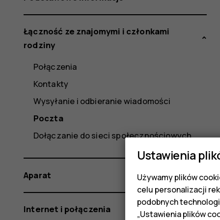
Łączność ze znajomymi i członkami
rodziny
Połączenia
Kontakty
Wysyłanie i odbieranie wiadomości
Poczta
Dołączanie do sieci społecznościowych
Ustawienia plik
Aparat
Używamy plików cookie
celu personalizacji re
podobnych technologi
Internet i połączenia
„Ustawienia plików coo