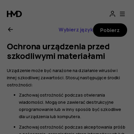
Nokia
5.1
Wybierz język
Pobierz
—
Ochrona urządzenia przed
instrukcja
szkodliwymi materiałami
obsługi
Urządzenie może być narażone na działanie wirusów i
innej szkodliwej zawartości. Stosuj następujące środki
ostrożności:
Zachowaj ostrożność podczas otwierania
wiadomości. Mogą one zawierać destrukcyjne
oprogramowanie lub w inny sposób być szkodliwe
dla urządzenia lub komputera.
Zachowaj ostrożność podczas akceptowania próśb