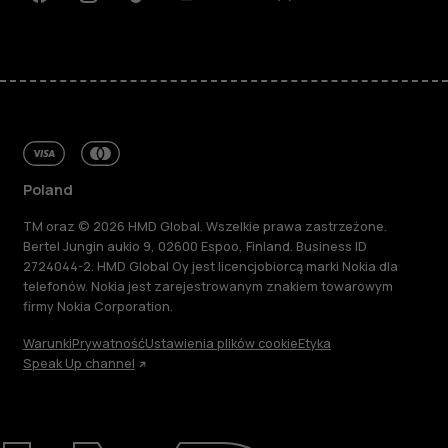
Facebook
Instagram
Tiktok
Youtube
Linkedin
Discord
Poland
TM oraz © 2026 HMD Global. Wszelkie prawa zastrzeżone.
Bertel Jungin aukio 9, 02600 Espoo, Finland. Business ID
2724044-2. HMD Global Oy jest licencjobiorcą marki Nokia dla
telefonów. Nokia jest zarejestrowanym znakiem towarowym
firmy Nokia Corporation.
Warunki
Prywatność
Ustawienia plików cookie
Etyka
Speak Up channel
Informacje
Naprawa i recykling