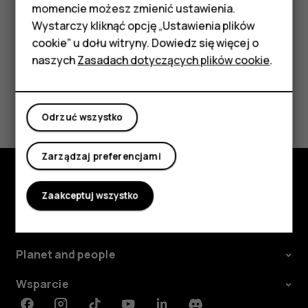
Akcesoria
momencie możesz zmienić ustawienia.
HMD Terra M
Wystarczy kliknąć opcję „Ustawienia plików
cookie” u dołu witryny. Dowiedz się więcej o
Tablety
naszych
Zasadach dotyczących plików cookie
.
Moje konto
Czy te informacje były pomocne?
Odrzuć wszystko
Tak
Nie
Zarządzaj preferencjami
Poznaj
Zaakceptuj wszystko
Informacje
Planet and people
Wsparcie