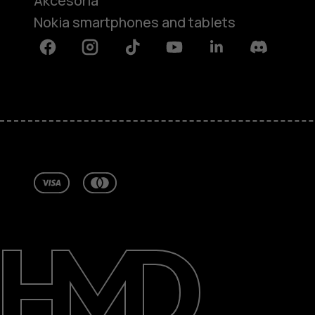
Akcesoria
Nokia smartphones and tablets
Facebook
Instagram
Tiktok
Youtube
Linkedin
Discord
Informacje
Naprawa i recykling
Zrównoważony rozwój
Wsparcie
Poland