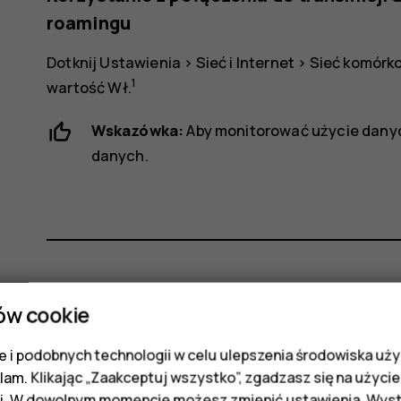
roamingu
Dotknij
Ustawienia
>
Sieć i Internet
>
Sieć komórk
1
wartość
Wł.
Wskazówka:
Aby monitorować użycie danyc
danych
.
Czy te informacje były pomocne?
ów cookie
 i podobnych technologii w celu ulepszenia środowiska uży
Tak
Nie
klam. Klikając „Zaakceptuj wszystko”, zgadzasz się na użycie 
i. W dowolnym momencie możesz zmienić ustawienia. Wysta