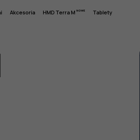
i
Akcesoria
HMD Terra M
Tablety
1
a