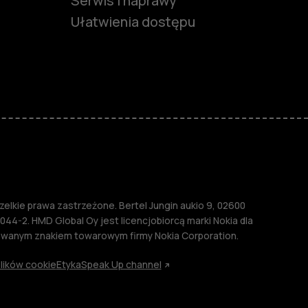
Serwis i naprawy
Ułatwienia dostępu
funkcjami
ymi
M
lkie prawa zastrzeżone. Bertel Jungin aukio 9, 02600
044-2. HMD Global Oy jest licencjobiorcą marki Nokia dla
rowanym znakiem towarowym firmy Nokia Corporation.
lików cookie
Etyka
Speak Up channel