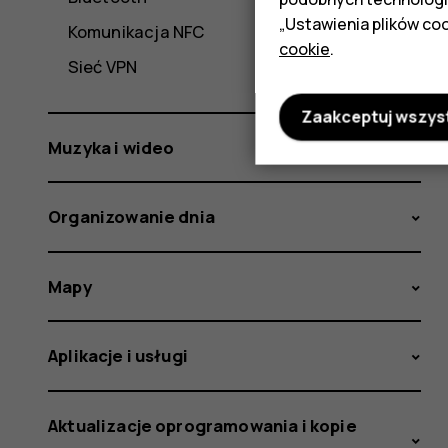
„Ustawienia plików coo
Komunikacja NFC
cookie
.
Sieć VPN
Zaakceptuj wszys
Muzyka i wideo
Organizowanie dnia
Mapy
Aplikacje i usługi
Aktualizacje oprogramowania i kopie