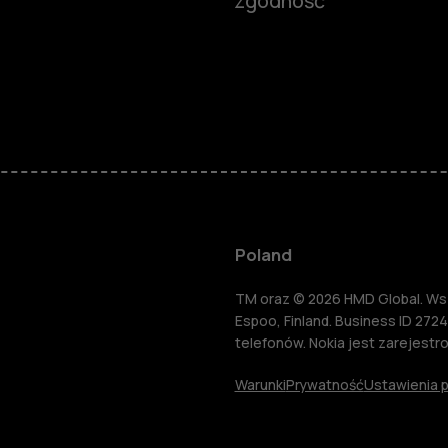
zgodność
Smartfony
Telefony z 
podstawow
Akcesoria
Poland
HMD Terra 
TM oraz © 2026 HMD Global. Wsze
Espoo, Finland. Business ID 2724
telefonów. Nokia jest zarejest
Tablety
Warunki
Prywatność
Ustawienia p