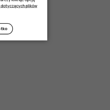
 dotyczących plików
stko