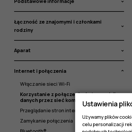
Podstawowe informacje
Łączność ze znajomymi i członkami
rodziny
Aparat
Internet i połączenia
Włączanie sieci Wi-Fi
Korzystanie z połączenia do transmisji
danych przez sieć komórkową
Ustawienia plik
Przeglądanie stron internetowych
Używamy plików cookie
Zamykanie połączenia
celu personalizacji re
Bluetooth®
podobnych technologi