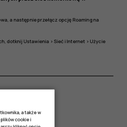
owa
, a następnie przełącz opcję
Roaming
na
h, dotknij
Ustawienia
>
Sieć i Internet
>
Użycie
tkownika, a także w
plików cookie i
rczy kliknąć opcję