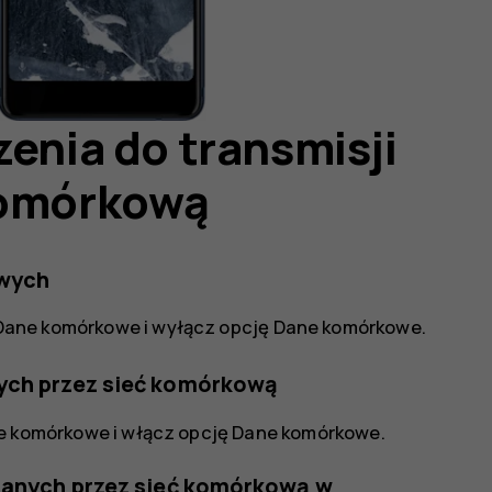
zenia do transmisji
komórkową
wych
Dane komórkowe
i wyłącz opcję
Dane komórkowe
.
nych przez sieć komórkową
e komórkowe
i włącz opcję
Dane komórkowe
.
 danych przez sieć komórkową w