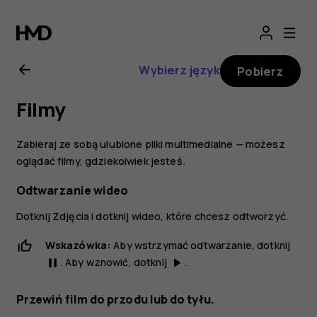
Nokia
5.1
Wybierz język
Pobierz
—
Filmy
instrukcja
Zabieraj ze sobą ulubione pliki multimedialne — możesz
obsługi
oglądać filmy, gdziekolwiek jesteś.
Odtwarzanie wideo
Dotknij
Zdjęcia
i dotknij wideo, które chcesz odtworzyć.
Wskazówka:
Aby wstrzymać odtwarzanie, dotknij
. Aby wznowić, dotknij
.
pause
play_arrow
Przewiń film do przodu lub do tyłu.