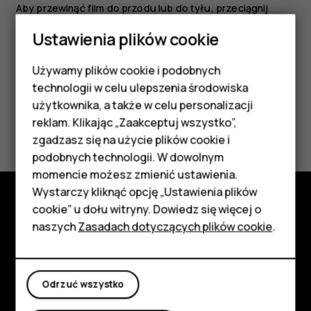
Aby przewinąć film do przodu lub do tyłu, przeciągnij
suwak na dole ekranu w prawo lub w lewo.
Ustawienia plików cookie
Używamy plików cookie i podobnych
Smartfony
technologii w celu ulepszenia środowiska
Telefony z funkcjami
użytkownika, a także w celu personalizacji
Czy te informacje były pomocne?
reklam. Klikając „Zaakceptuj wszystko”,
podstawowymi
zgadzasz się na użycie plików cookie i
podobnych technologii. W dowolnym
Tak
Nie
Akcesoria
momencie możesz zmienić ustawienia.
HMD Terra M
Wystarczy kliknąć opcję „Ustawienia plików
cookie” u dołu witryny. Dowiedz się więcej o
Poznaj
Tablety
naszych
Zasadach dotyczących plików cookie
.
Informacje
Moje konto
Planet and people
Odrzuć wszystko
Wsparcie