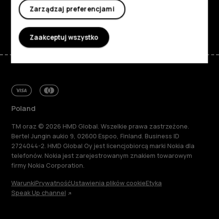
Zarządzaj preferencjami
Facebook
Instagram
Tiktok
Youtube
Linkedin
Discord
Zaakceptuj wszystko
Poland
TM oraz © 2026 HMD Global. Wszelkie prawa zastrzeżone.
Bertel Jungin aukio 9, 02600 Espoo, Finland. Business ID
2724044-2. HMD Global Oy jest licencjobiorcą marki Nokia dla
telefonów. Nokia jest zarejestrowanym znakiem towarowym
firmy Nokia Corporation.
Warunki
Prywatność
Ustawienia plików cookie
Etyka
Speak Up channel
Informacje