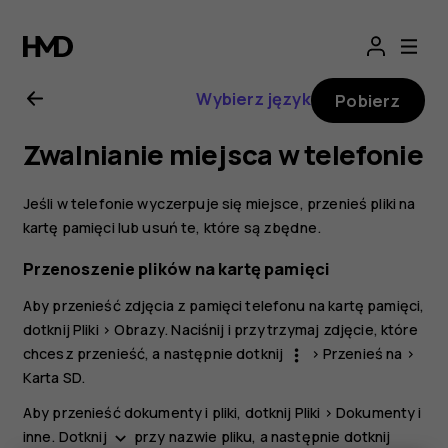
Nokia
5.3
Wybierz język
Pobierz
—
Zwalnianie miejsca w telefonie
instrukcja
Jeśli w telefonie wyczerpuje się miejsce, przenieś pliki na
obsługi
kartę pamięci lub usuń te, które są zbędne.
Przenoszenie plików na kartę pamięci
Aby przenieść zdjęcia z pamięci telefonu na kartę pamięci,
dotknij
Pliki
>
Obrazy
. Naciśnij i przytrzymaj zdjęcie, które
chcesz przenieść, a następnie dotknij
>
Przenieś na
>
more_vert
Karta SD
.
Aby przenieść dokumenty i pliki, dotknij
Pliki
>
Dokumenty i
inne
. Dotknij
przy nazwie pliku, a następnie dotknij
keyboard_arrow_down