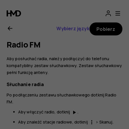
Nokia
6.2
Wybierz język
Pobierz
—
Radio FM
instrukcja
Aby posłuchać radia, należy podłączyć do telefonu
obsługi
kompatybilny zestaw słuchawkowy. Zestaw słuchawkowy
pełni funkcję anteny.
Słuchanie radia
Po podłączeniu zestawu słuchawkowego dotknij
Radio
FM
.
Aby włączyć radio, dotknij
.
play_arrow
Aby znaleźć stacje radiowe, dotknij
>
Skanuj
.
more_vert