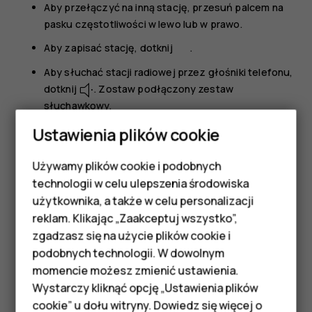
Aby przełączyć na inną stację, przesuń palcem na
pasku częstotliwości w lewo lub w prawo.
Aby zapisać stację, dotknij
.
Aby słuchać stacji radiowej przez głośniki telefonu,
dotknij
. Zostaw podłączony zestaw
słuchawkowy.
Aby wyłączyć radio, dotknij
.
Ustawienia plików cookie
Wskazówka dotycząca rozwiązywania
Używamy plików cookie i podobnych
Smartfony
problemów:
Jeśli radio nie działa, sprawdź, czy
technologii w celu ulepszenia środowiska
zestaw słuchawkowy został prawidłowo
Telefony z funkcjami
użytkownika, a także w celu personalizacji
podłączony.
reklam. Klikając „Zaakceptuj wszystko”,
podstawowymi
zgadzasz się na użycie plików cookie i
podobnych technologii. W dowolnym
Akcesoria
momencie możesz zmienić ustawienia.
HMD Terra M
Wystarczy kliknąć opcję „Ustawienia plików
cookie” u dołu witryny. Dowiedz się więcej o