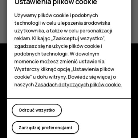
Ustawienia plików cookie
Używamy plików cookie i podobnych
Smartfony
Czy te informacje były pomocne?
technologii w celu ulepszenia środowiska
Telefony z funkcjami
użytkownika, a także w celu personalizacji
Tak
Nie
reklam. Klikając „Zaakceptuj wszystko”,
podstawowymi
zgadzasz się na użycie plików cookie i
podobnych technologii. W dowolnym
Akcesoria
momencie możesz zmienić ustawienia.
Poznaj
HMD Terra M
Wystarczy kliknąć opcję „Ustawienia plików
cookie” u dołu witryny. Dowiedz się więcej o
Informacje
Tablety
naszych
Zasadach dotyczących plików cookie
.
Planet and people
Moje konto
Wsparcie
Odrzuć wszystko
Facebook
Instagram
Tiktok
Youtube
Linkedin
Discord
Zarządzaj preferencjami