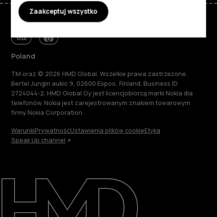
Zaakceptuj wszystko
Poland
TM oraz © 2026 HMD Global. Wszelkie prawa zastrzeżone.
Bertel Jungin aukio 9, 02600 Espoo, Finland. Business ID
2724044-2. HMD Global Oy jest licencjobiorcą marki Nokia dla
telefonów. Nokia jest zarejestrowanym znakiem towarowym
firmy Nokia Corporation.
Warunki
Prywatność
Ustawienia plików cookie
Etyka
Speak Up channel
Informacje
Naprawa i recykling
Zrównoważony rozwój
Wsparcie