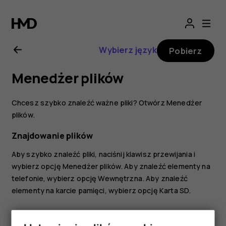
Nokia
6300
Wybierz język
Pobierz
4G
Menedżer plików
—
Chcesz szybko znaleźć ważne pliki? Otwórz Menedżer
instrukcja
plików.
Znajdowanie plików
obsługi
Aby szybko znaleźć pliki, naciśnij klawisz przewijania i
wybierz opcję
Menedżer plików
. Aby znaleźć elementy na
telefonie, wybierz opcję
Wewnętrzna
. Aby znaleźć
elementy na karcie pamięci, wybierz opcję
Karta SD
.