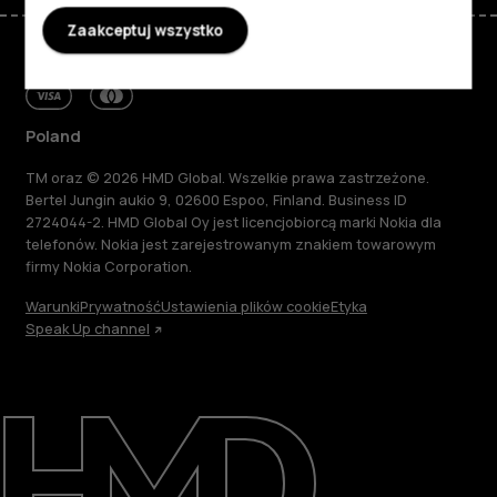
Zaakceptuj wszystko
Poland
TM oraz © 2026 HMD Global. Wszelkie prawa zastrzeżone.
Bertel Jungin aukio 9, 02600 Espoo, Finland. Business ID
2724044-2. HMD Global Oy jest licencjobiorcą marki Nokia dla
telefonów. Nokia jest zarejestrowanym znakiem towarowym
firmy Nokia Corporation.
Warunki
Prywatność
Ustawienia plików cookie
Etyka
Speak Up channel
Informacje
Naprawa i recykling
Zrównoważony rozwój
Wsparcie