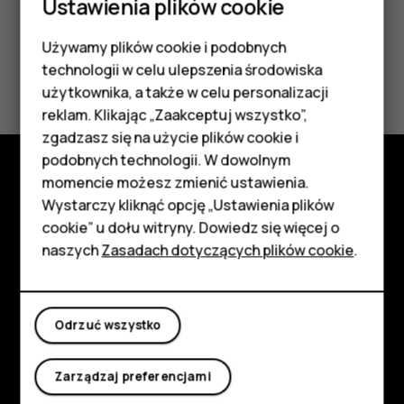
Ustawienia plików cookie
Używamy plików cookie i podobnych
Smartfony
Czy te informacje były pomocne?
technologii w celu ulepszenia środowiska
Telefony z funkcjami
użytkownika, a także w celu personalizacji
reklam. Klikając „Zaakceptuj wszystko”,
Tak
Nie
podstawowymi
zgadzasz się na użycie plików cookie i
podobnych technologii. W dowolnym
Akcesoria
momencie możesz zmienić ustawienia.
Poznaj
HMD Terra M
Wystarczy kliknąć opcję „Ustawienia plików
cookie” u dołu witryny. Dowiedz się więcej o
Informacje
Tablety
naszych
Zasadach dotyczących plików cookie
.
Planet and people
Moje konto
Wsparcie
Odrzuć wszystko
Facebook
Instagram
Tiktok
Youtube
Linkedin
Discord
Zarządzaj preferencjami