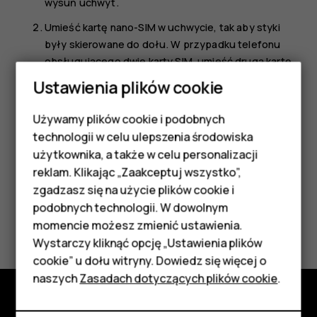
wysuń uchwyt.
Umieść kartę nano-SIM w uchwycie, tak aby styki
były skierowane do dołu. W przypadku telefonu
obsługującego dwie karty SIM, umieść drugą kartę
SIM w gnieździe 2, tak aby styki były skierowane do
Ustawienia plików cookie
dołu.
Używamy plików cookie i podobnych
1
Wsuń uchwyt z powrotem do gniazda.
Smartfony
technologii w celu ulepszenia środowiska
Telefony z funkcjami
użytkownika, a także w celu personalizacji
reklam. Klikając „Zaakceptuj wszystko”,
podstawowymi
zgadzasz się na użycie plików cookie i
podobnych technologii. W dowolnym
Akcesoria
Czy te informacje były pomocne?
momencie możesz zmienić ustawienia.
HMD Terra M
Wystarczy kliknąć opcję „Ustawienia plików
Tak
Nie
cookie” u dołu witryny. Dowiedz się więcej o
Tablety
naszych
Zasadach dotyczących plików cookie
.
Moje konto