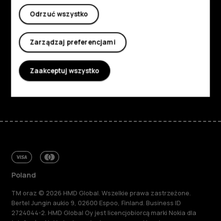
Poznaj
Odrzuć wszystko
Informacje
Planet and people
Zarządzaj preferencjami
Wsparcie
Zaakceptuj wszystko
Facebook
Instagram
Tiktok
Youtube
Linkedin
Discord
Poland
TM oraz © 2026 HMD Global. Wszelkie prawa zastrzeżone.
Bertel Jungin aukio 9, 02600 Espoo, Finland. Business ID
2724044-2. HMD Global Oy jest licencjobiorcą marki Nokia dla