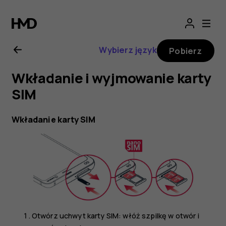
Instrukcja
obsługi
Wybierz język
Pobierz
telefonu
Wkładanie i wyjmowanie karty
Nokia
SIM
9
Wkładanie karty SIM
PureView
Otwórz uchwyt karty SIM: włóż szpilkę w otwór i