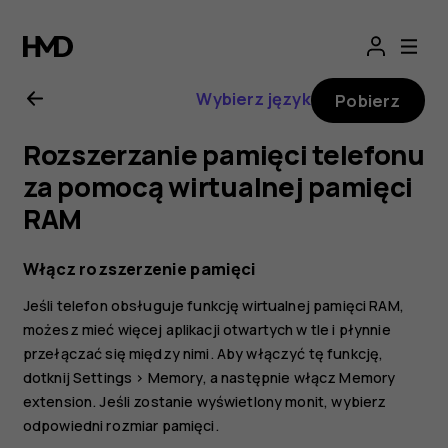
Nokia
C12
Wybierz język
Pobierz
—
Rozszerzanie pamięci telefonu
instrukcja
za pomocą wirtualnej pamięci
RAM
obsługi
Włącz rozszerzenie pamięci
Jeśli telefon obsługuje funkcję wirtualnej pamięci RAM,
możesz mieć więcej aplikacji otwartych w tle i płynnie
przełączać się między nimi. Aby włączyć tę funkcję,
dotknij
Settings
>
Memory
, a następnie włącz
Memory
extension
. Jeśli zostanie wyświetlony monit, wybierz
odpowiedni rozmiar pamięci.