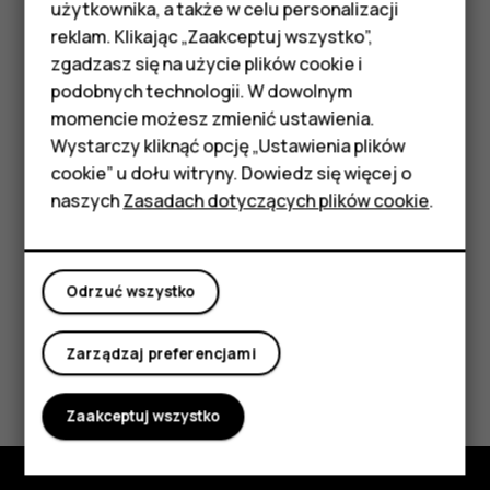
Telefony z funkcjami
użytkownika, a także w celu personalizacji
Jeśli nie chcesz, aby punktem początkowym była
reklam. Klikając „Zaakceptuj wszystko”,
podstawowymi
Twoja bieżąca lokalizacja, naciśnij
Twoja lokalizacja
i
zgadzasz się na użycie plików cookie i
wyszukaj nowy punkt początkowy.
podobnych technologii. W dowolnym
Akcesoria
momencie możesz zmienić ustawienia.
Dotknij
Start
, aby uruchomić nawigację.
HMD Terra M
Wystarczy kliknąć opcję „Ustawienia plików
Na mapie zostanie wyświetlona trasa wraz z szacowanym
cookie” u dołu witryny. Dowiedz się więcej o
czasem podróży. Aby zobaczyć szczegółowe wskazówki,
Tablety
naszych
Zasadach dotyczących plików cookie
.
dotknij
Kroki i więcej
.
Moje konto
Odrzuć wszystko
Zarządzaj preferencjami
Czy te informacje były pomocne?
Zaakceptuj wszystko
Tak
Nie