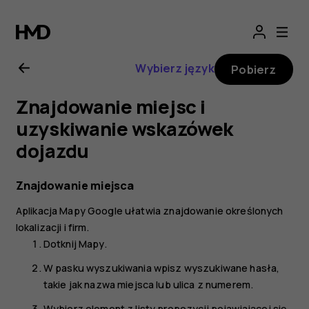
Nokia
G20
Wybierz język
Pobierz
—
Znajdowanie miejsc i
instrukcja
uzyskiwanie wskazówek
dojazdu
obsługi
Znajdowanie miejsca
Aplikacja
Mapy Google
ułatwia znajdowanie określonych
lokalizacji i firm.
Dotknij
Mapy
.
W pasku wyszukiwania wpisz wyszukiwane hasła,
takie jak nazwa miejsca lub ulica z numerem.
Wybierz element z listy propozycji pojawiającej się