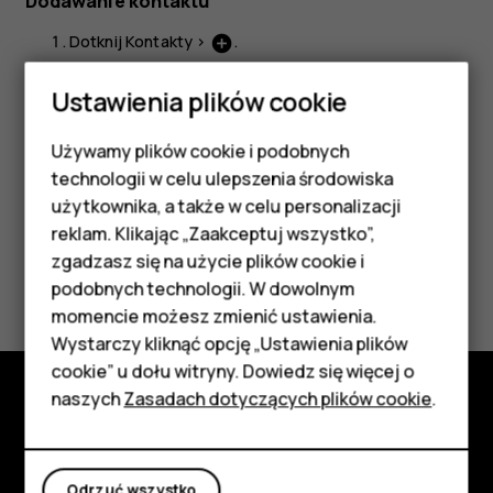
Dodawanie kontaktu
Dotknij
Kontakty
>
.
add_circle
Podaj odpowiednie informacje.
Ustawienia plików cookie
Naciśnij przycisk
Zapisz
.
Używamy plików cookie i podobnych
Smartfony
technologii w celu ulepszenia środowiska
Telefony z funkcjami
użytkownika, a także w celu personalizacji
reklam. Klikając „Zaakceptuj wszystko”,
podstawowymi
zgadzasz się na użycie plików cookie i
Czy te informacje były pomocne?
podobnych technologii. W dowolnym
Akcesoria
momencie możesz zmienić ustawienia.
Tak
Nie
HMD Terra M
Wystarczy kliknąć opcję „Ustawienia plików
cookie” u dołu witryny. Dowiedz się więcej o
Tablety
naszych
Zasadach dotyczących plików cookie
.
Poznaj
Moje konto
Informacje
Odrzuć wszystko