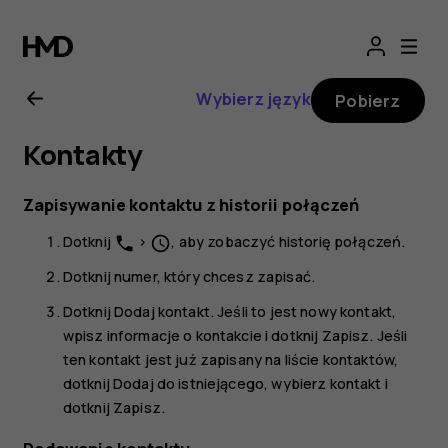
Nokia
X10
Wybierz język
Pobierz
—
Kontakty
instrukcja
Zapisywanie kontaktu z historii połączeń
obsługi
Dotknij
>
, aby zobaczyć historię połączeń.
phone
schedule
Dotknij numer, który chcesz zapisać.
Dotknij
Dodaj kontakt
. Jeśli to jest nowy kontakt,
wpisz informacje o kontakcie i dotknij
Zapisz
. Jeśli
ten kontakt jest już zapisany na liście kontaktów,
dotknij
Dodaj do istniejącego
, wybierz kontakt i
dotknij
Zapisz
.