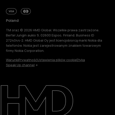
Poland
TM oraz © 2026 HMD Global. Wszelkie prawa zastrzeżone.
Bertel Jungin aukio 9, 02600 Espoo, Finland. Business ID
2724044-2. HMD Global Oy jest licencjobiorcą marki Nokia dla
telefonów. Nokia jest zarejestrowanym znakiem towarowym
firmy Nokia Corporation.
Warunki
Prywatność
Ustawienia plików cookie
Etyka
Speak Up channel
Informacje
Naprawa i recykling
Zrównoważony rozwój
Wsparcie
Poland