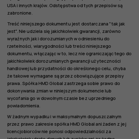
USA i innych krajów. Odstępstwa od tych przepisów są
zabronione.
Treść niniejszego dokumentu jest dostarczana "tak jak
jest". Nie udziela się jakichkolwiek gwarancji, zarówno
wyraźnych jak i dorozumianych w odniesieniu do
rzetelności, wiarygodności lub treści niniejszego
dokumentu, włączając w to, lecz nie ograniczając tego do
jakichkolwiek dorozumianych gwarancji użyteczności
handlowej lub przydatności do określonego celu, chyba
że takowe wymagane są przez obowiązujące przepisy
prawa. Spółka HMD Global zastrzega sobie prawo do
dokonywania zmian w niniejszym dokumencie lub
wycofania go w dowolnym czasie bez uprzedniego
powiadomienia.
W żadnym wypadku i w maksymalnym dopuszczalnym
przez prawo zakresie spółka HMD Global ani żaden z jej
licencjobiorców nie ponosi odpowiedzialności za
jakąkolwiek utratę danych lub zysków ani za żadne