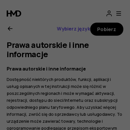
Nokia
X10
Wybierz język
Pobierz
—
Prawa autorskie i inne
instrukcja
informacje
obsługi
Prawa autorskie i inne informacje
Dostępność niektórych produktów, funkcji, aplikacji i
usług opisanych w tej instrukcji może się różnić w
poszczególnych regionach i może wymagać aktywacji,
rejestracji, dostępu do sieci/Internetu oraz subskrypcji
odpowiedniego planu taryfowego. Aby uzyskać więcej
informacji, zwróć się do sprzedawcy lub usługodawcy. To
urządzenie może zawierać towary, technologie i
oprogramowanie podlegające przepisom eksportowym