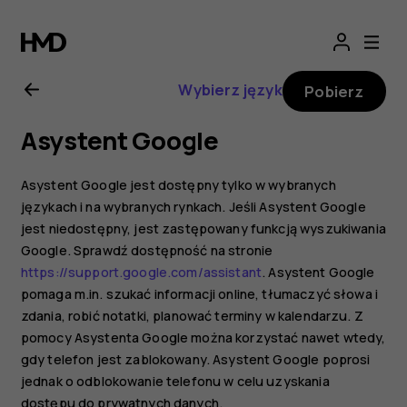
Nokia
X10
Wybierz język
Pobierz
—
Asystent Google
instrukcja
Asystent Google jest dostępny tylko w wybranych
obsługi
językach i na wybranych rynkach. Jeśli Asystent Google
jest niedostępny, jest zastępowany funkcją wyszukiwania
Google. Sprawdź dostępność na stronie
https://support.google.com/assistant
. Asystent Google
pomaga m.in. szukać informacji online, tłumaczyć słowa i
zdania, robić notatki, planować terminy w kalendarzu. Z
pomocy Asystenta Google można korzystać nawet wtedy,
gdy telefon jest zablokowany. Asystent Google poprosi
jednak o odblokowanie telefonu w celu uzyskania
dostępu do prywatnych danych.