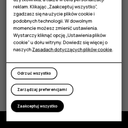
Telefony z funkcjami
zwolnij klawisz. Odpowiedź Google zostanie
reklam. Klikając „Zaakceptuj wszystko”,
podstawowymi
wyświetlona na ekranie telefonu.
zgadzasz się na użycie plików cookie i
podobnych technologii. W dowolnym
Akcesoria
Wyłączanie klawisza Asystenta Google
momencie możesz zmienić ustawienia.
HMD Terra M
Wystarczy kliknąć opcję „Ustawienia plików
Aby wyłączyć klawisz Asystenta Google, dotknij
cookie” u dołu witryny. Dowiedz się więcej o
Ustawienia
>
System
>
Gesty
>
Przycisk Asystenta
Tablety
naszych
Zasadach dotyczących plików cookie
.
Google
, a następnie wyłącz
Przycisk Asystenta Google
.
Moje konto
Odrzuć wszystko
Zarządzaj preferencjami
Czy te informacje były pomocne?
Tak
Nie
Zaakceptuj wszystko