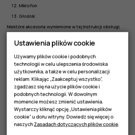
Mikrofon
Głośnik
Niektóre akcesoria wymienione w tej instrukcji obsługi,
takie jak ładowarka, zestaw słuchawkowy czy kabel do
Ustawienia plików cookie
transmisji danych, mogą być sprzedawane osobno.
*Asystent Google jest niedostępny w niektórych krajach i
Używamy plików cookie i podobnych
Smartfony
językach. Jeśli Asystent Google jest niedostępny, jest
technologii w celu ulepszenia środowiska
zastępowany funkcją wyszukiwania Google. Sprawdź
Telefony z funkcjami
użytkownika, a także w celu personalizacji
dostępność na stronie
reklam. Klikając „Zaakceptuj wszystko”,
https://support.google.com/assistant
.
podstawowymi
zgadzasz się na użycie plików cookie i
Części i złącza, pole magnetyczne
podobnych technologii. W dowolnym
Akcesoria
momencie możesz zmienić ustawienia.
Nie podłączaj produktów, które na wyjściu generują
HMD Terra M
Wystarczy kliknąć opcję „Ustawienia plików
sygnał, ponieważ może on uszkodzić urządzenie. Do
cookie” u dołu witryny. Dowiedz się więcej o
złącza audio nie należy podłączać żadnych źródeł
Tablety
naszych
Zasadach dotyczących plików cookie
.
napięcia. Przy podłączaniu do złącza audio urządzenia
zewnętrznego lub zestawu słuchawkowego innego niż