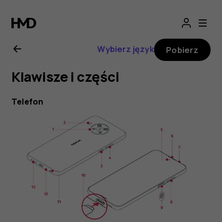
Nokia
X10
Wybierz język
Pobierz
—
Klawisze i części
instrukcja
Telefon
obsługi