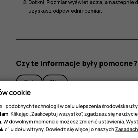
Dotknij
Rozmiar wyświetlacza
, a następnie 
uzyskasz odpowiedni rozmiar.
Czy te informacje były pomocne?
Tak
Nie
ów cookie
 i podobnych technologii w celu ulepszenia środowiska uży
klam. Klikając „Zaakceptuj wszystko”, zgadzasz się na użycie 
i. W dowolnym momencie możesz zmienić ustawienia. Wysta
kie” u dołu witryny. Dowiedz się więcej o naszych
Zasadach