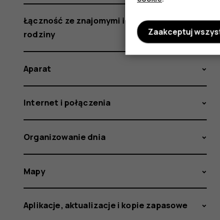
Łączność ze znajomymi i członkami
Zaakceptuj wszys
rodziny
Aparat
Internet i połączenia
Organizowanie dnia
Mapy
Aplikacje, aktualizacje i kopie zapasowe