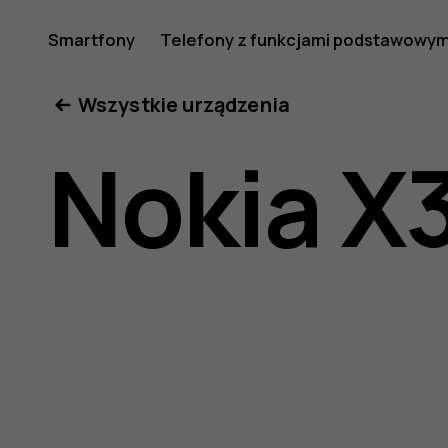
Nokia
Smartfony
Telefony z funkcjami podstawowym
Moje konto
Wszystkie urządzenia
X30
Nokia X
5G
—