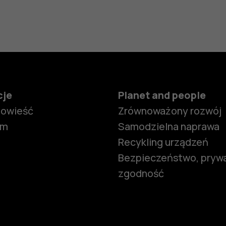
cje
Planet and people
powieść
Zrównoważony rozwój
om
Samodzielna naprawa
Recykling urządzeń
Bezpieczeństwo, prywa
zgodność
Smartfony