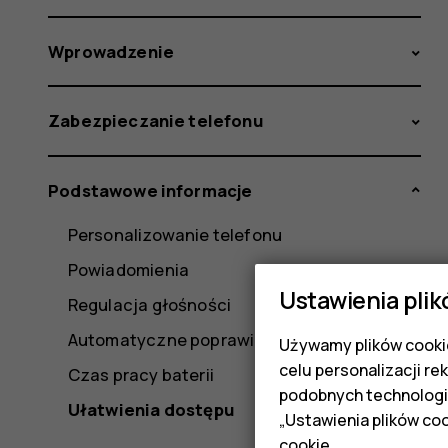
Wprowadzenie
Zabezpieczanie telefonu
Podstawowe informacje
Personalizowanie telefonu
Powiadomienia
Ustawienia plik
Regulacja głośności
Automatyczne poprawianie tekstu
Używamy plików cookie
celu personalizacji re
Czas pracy baterii
podobnych technologi
Ułatwienia dostępu
„Ustawienia plików coo
cookie
.