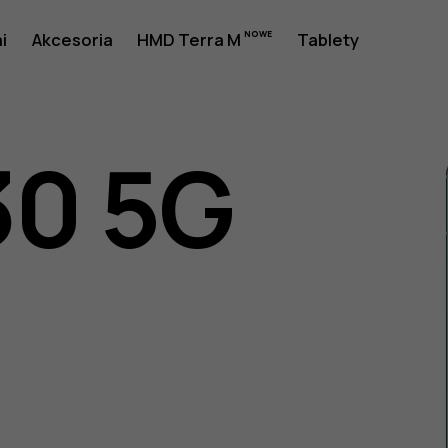
i
Akcesoria
HMD Terra M
Tablety
30 5G