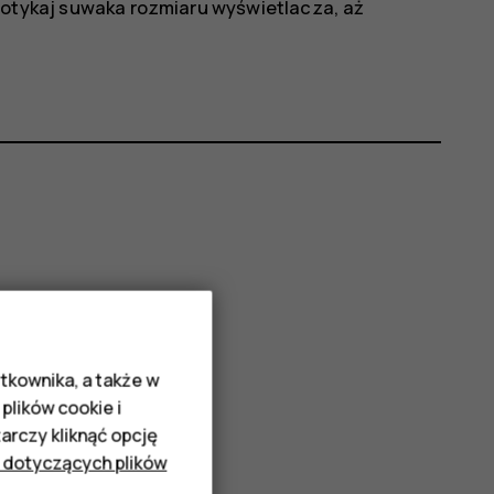
dotykaj suwaka rozmiaru wyświetlacza, aż
tkownika, a także w
plików cookie i
rczy kliknąć opcję
 dotyczących plików