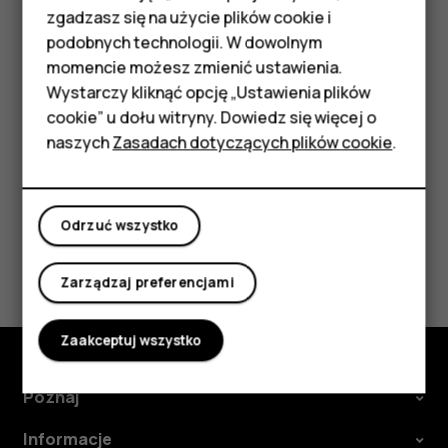
podstawowymi
zgadzasz się na użycie plików cookie i
Drugie urządzenie korzysta z danych zawartych w Twoim
podobnych technologii. W dowolnym
planie taryfowym, może się to wiązać z naliczeniem opłat
Akcesoria
momencie możesz zmienić ustawienia.
za transmisję danych. Jeśli potrzebujesz informacji o
HMD Terra M
Wystarczy kliknąć opcję „Ustawienia plików
dostępności i kosztach transmisji, skontaktuj się z
usługodawcą sieciowym.
cookie” u dołu witryny. Dowiedz się więcej o
Tablety
naszych
Zasadach dotyczących plików cookie
.
Moje konto
Odrzuć wszystko
Czy te informacje były pomocne?
Zarządzaj preferencjami
Tak
Nie
Zaakceptuj wszystko
Poznaj
Informacje