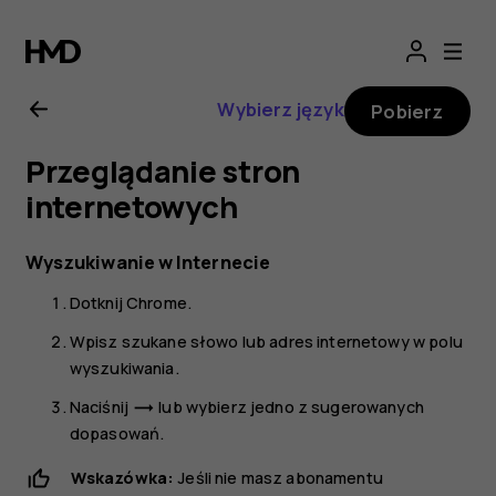
Nokia
X30
Wybierz język
Pobierz
5G
Przeglądanie stron
—
internetowych
instrukcja
Wyszukiwanie w Internecie
Dotknij
Chrome
.
obsługi
Wpisz szukane słowo lub adres internetowy w polu
wyszukiwania.
Naciśnij
lub wybierz jedno z sugerowanych
trending_flat
dopasowań.
Wskazówka:
Jeśli nie masz abonamentu