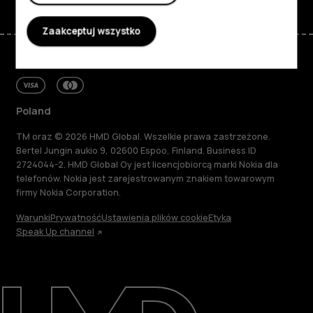
Zaakceptuj wszystko
Poland
TM oraz © 2026 HMD Global. Wszelkie prawa zastrzeżone.
Bertel Jungin aukio 9, 02600 Espoo, Finland. Business ID
2724044-2. HMD Global Oy jest licencjobiorcą marki Nokia dla
telefonów. Nokia jest zarejestrowanym znakiem towarowym
firmy Nokia Corporation.
Warunki
Prywatność
Ustawienia plików cookie
Etyka
Speak Up channel
Informacje
Naprawa i recykling
Zrównoważony rozwój