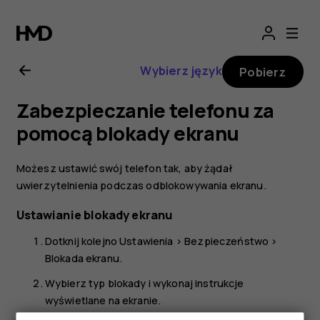
Nokia
X30
Wybierz język
Pobierz
5G
Zabezpieczanie telefonu za
—
pomocą blokady ekranu
instrukcja
Możesz ustawić swój telefon tak, aby żądał
uwierzytelnienia podczas odblokowywania ekranu.
obsługi
Ustawianie blokady ekranu
Dotknij kolejno
Ustawienia
>
Bezpieczeństwo
>
Blokada ekranu
.
Wybierz typ blokady i wykonaj instrukcje
wyświetlane na ekranie.