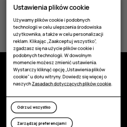
Ustawienia plików cookie
Używamy plików cookie i podobnych
Smartfony
technologii w celu ulepszenia środowiska
Czy te informacje były pomocne?
Telefony z funkcjami
użytkownika, a także w celu personalizacji
reklam. Klikając „Zaakceptuj wszystko”,
podstawowymi
Tak
Nie
zgadzasz się na użycie plików cookie i
podobnych technologii. W dowolnym
Akcesoria
momencie możesz zmienić ustawienia.
HMD Terra M
Wystarczy kliknąć opcję „Ustawienia plików
Poznaj
cookie” u dołu witryny. Dowiedz się więcej o
Tablety
naszych
Zasadach dotyczących plików cookie
.
Informacje
Planet and people
Moje konto
Odrzuć wszystko
Wsparcie
Facebook
Instagram
Tiktok
Youtube
Linkedin
Discord
Zarządzaj preferencjami