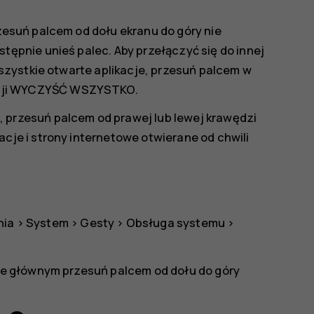
rzesuń palcem od dołu ekranu do góry nie
tępnie unieś palec. Aby przełączyć się do innej
 wszystkie otwarte aplikacje, przesuń palcem w
ji
WYCZYŚĆ WSZYSTKO
.
 przesuń palcem od prawej lub lewej krawędzi
cje i strony internetowe otwierane od chwili
nia
>
System
>
Gesty
>
Obsługa systemu
>
nie głównym przesuń palcem od dołu do góry