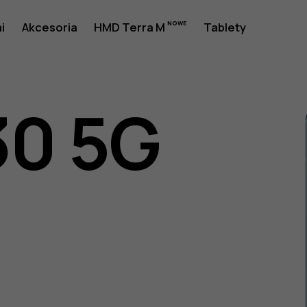
i
Akcesoria
HMD Terra M
Tablety
30 5G