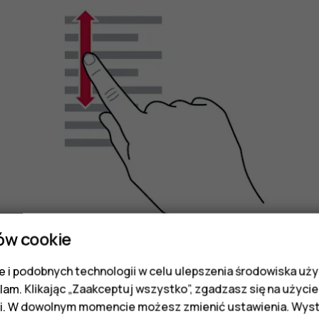
ów cookie
 i podobnych technologii w celu ulepszenia środowiska uży
Przesuń palec szybkim ruchem w górę lub w dół ek
klam. Klikając „Zaakceptuj wszystko”, zgadzasz się na użycie 
przewijanie, dotknij ekranu.
i. W dowolnym momencie możesz zmienić ustawienia. Wysta