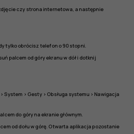
djęcie czy strona internetowa, a następnie
 tylko obrócisz telefon o 90 stopni.
uń palcem od góry ekranu w dół i dotknij
>
System
>
Gesty
>
Obsługa systemu
>
Nawigacja
palcem do góry na ekranie głównym.
lcem od dołu w górę. Otwarta aplikacja pozostanie