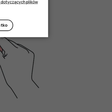
 dotyczących plików
stko