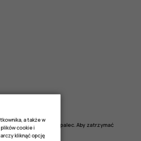
tkownika, a także w
ranu, a następnie unieś palec. Aby zatrzymać
plików cookie i
rczy kliknąć opcję