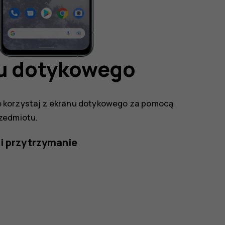
nu dotykowego
e korzystaj z ekranu dotykowego za pomocą
zedmiotu.
 i przytrzymanie