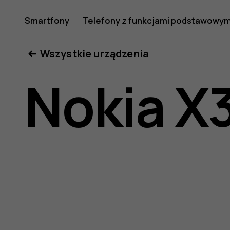
Nokia
Smartfony
Telefony z funkcjami podstawowym
Moje konto
Wszystkie urządzenia
X30
Nokia X
5G
—