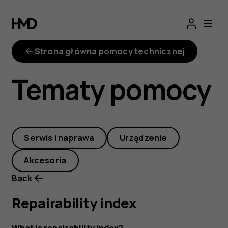
repairability-
index
Strona główna pomocy technicznej
Tematy pomocy
Serwis i naprawa
Urządzenie
Akcesoria
Back
Repairability index