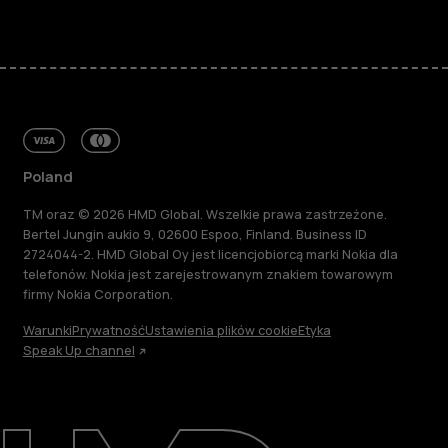
Poland
TM oraz © 2026 HMD Global. Wszelkie prawa zastrzeżone.
Bertel Jungin aukio 9, 02600 Espoo, Finland. Business ID
2724044-2. HMD Global Oy jest licencjobiorcą marki Nokia dla
telefonów. Nokia jest zarejestrowanym znakiem towarowym
firmy Nokia Corporation.
Warunki
Prywatność
Ustawienia plików cookie
Etyka
Speak Up channel
Informacje
Naprawa i recykling