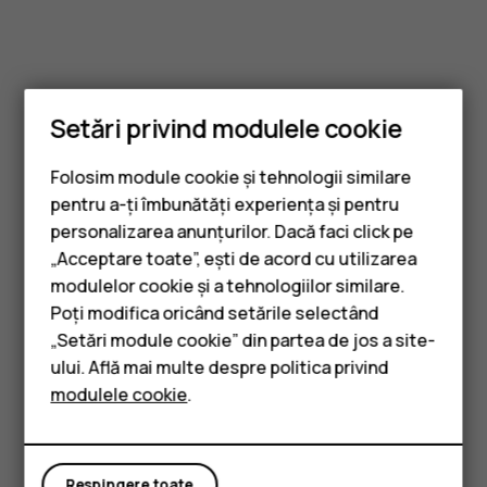
Setări privind modulele cookie
Folosim module cookie și tehnologii similare
pentru a-ți îmbunătăți experiența și pentru
personalizarea anunțurilor. Dacă faci click pe
„Acceptare toate”, ești de acord cu utilizarea
Smartphone-uri
modulelor cookie și a tehnologiilor similare.
Telefoane clasice
Poți modifica oricând setările selectând
„Setări module cookie” din partea de jos a site-
Accesorii
ului. Află mai multe despre politica privind
modulele cookie
.
Tablete
Respingere toate