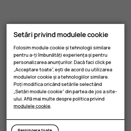
Setări privind modulele cookie
Folosim module cookie și tehnologii similare
pentru a-ți îmbunătăți experiența și pentru
personalizarea anunțurilor. Dacă faci click pe
„Acceptare toate”, ești de acord cu utilizarea
Smartphone-uri
modulelor cookie și a tehnologiilor similare.
Telefoane clasice
Poți modifica oricând setările selectând
„Setări module cookie” din partea de jos a site-
Accesorii
ului. Află mai multe despre politica privind
modulele cookie
.
Tablete
Respingere toate