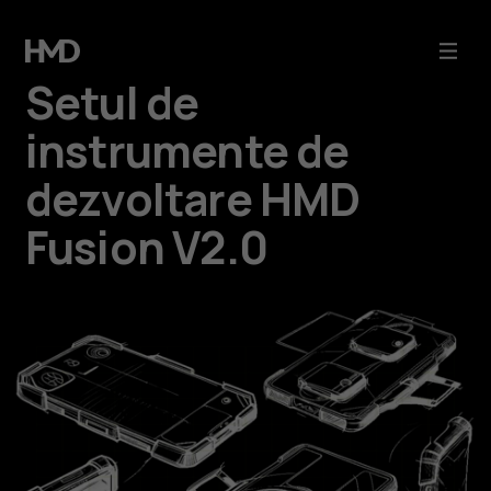
Setul
de
Setul de
instrumente
instrumente de
dezvoltare ​HMD
de
Fusion V2.0
dezvoltare
HMD
Fusion
V2.0