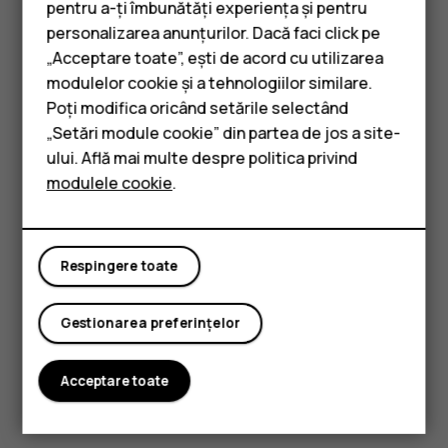
pentru a-ți îmbunătăți experiența și pentru
posibilităților, oferindu-ți
personalizarea anunțurilor. Dacă faci click pe
specificațiile de design și
„Acceptare toate”, ești de acord cu utilizarea
Smartphone-uri
modulelor cookie și a tehnologiilor similare.
specificațiile tehnice
Telefoane clasice
Poți modifica oricând setările selectând
necesare pentru a crea
„Setări module cookie” din partea de jos a site-
Accesorii
module inteligente
de unul
ului. Află mai multe despre politica privind
modulele cookie
.
Tablete
singur.
Respingere toate
Gestionarea preferințelor
Acceptare toate