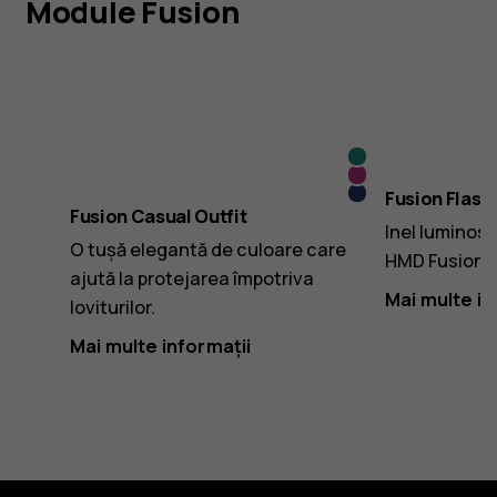
Module Fusion
Cyan
Pink
Albastru
Fusion Flashy
Fusion Casual Outfit
Inel luminos 
O tușă elegantă de culoare care
HMD Fusion.
ajută la protejarea împotriva
Mai multe in
loviturilor.
Mai multe informații