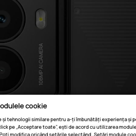
modulele cookie
și tehnologii similare pentru a-ți îmbunătăți experiența și 
click pe „Acceptare toate”, ești de acord cu utilizarea module
. Poți modifica oricând setările selectând „Setări module coo