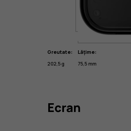
Greutate:
Lățime:
202,5 g
75,5 mm
Ecran