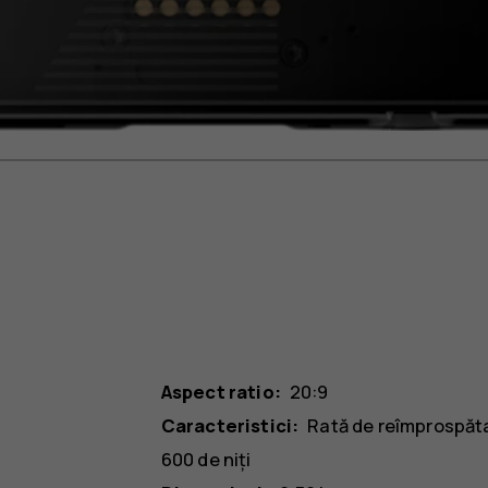
Aspect ratio:
20:9
Caracteristici:
Rată de reîmprospăta
600 de niți