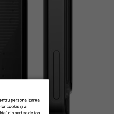
pentru personalizarea
lor cookie și a
kie” din partea de jos