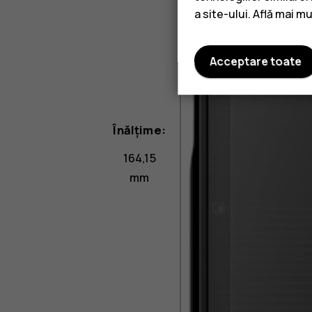
a site-ului. Află mai m
Acceptare toate
Înălțime:
164,15
mm