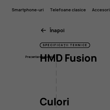
HMD
Smartphone-uri
Telefoane clasice
Accesori
Fusion
Înapoi
SPECIFICAȚII TEHNICE
HMD Fusion
Prezentare generală
Culori
Dimensiune și greutate
Ecran
Сameră
Culori
Conectivitate
Baterie și încărcare