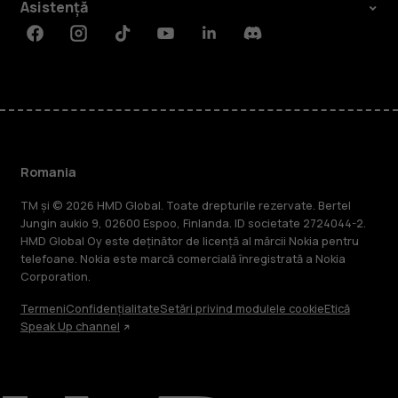
Asistență
Facebook
Instagram
Tiktok
Youtube
Linkedin
Discord
Romania
TM și © 2026 HMD Global. Toate drepturile rezervate. Bertel
Jungin aukio 9, 02600 Espoo, Finlanda. ID societate 2724044-2.
HMD Global Oy este deținător de licență al mărcii Nokia pentru
telefoane. Nokia este marcă comercială înregistrată a Nokia
Corporation.
Termeni
Confidențialitate
Setări privind modulele cookie
Etică
Speak Up channel
Despre
Repară, reutilizează, reciclează