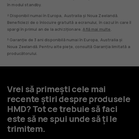
în modul standby.
² Disponibil numai în Europa, Australia și Noua Zeelandă.
Beneficiezi de o înlocuire gratuită a ecranului, în cazul în care îl
spargi în primul an de la achiziționare.
Află mai multe
.
³ Garanție de 3 ani disponibilă numai în Europa, Australia și
Noua Zeelandă. Pentru alte piețe, consultă Garanția limitată a
producătorului.
Vrei să primești cele mai
recente știri despre produsele
HMD? Tot ce trebuie să faci
este să ne spui unde să ți le
trimitem.