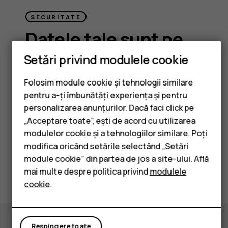
SECURITATE
Datele tale sunt pe
mâini bune
Setări privind modulele cookie
Folosim module cookie și tehnologii similare
Smartphone-uri
Indiferent dacă navighezi pe internet,
pentru a-ți îmbunătăți experiența și pentru
Telefoane clasice
folosești servicii bancare sau faci
personalizarea anunțurilor. Dacă faci click pe
cumpărături, HMD XR21 îți protejează datele.
„Acceptare toate”, ești de acord cu utilizarea
Accesorii
Cu actualizări de securitate până în august
modulelor cookie și a tehnologiilor similare. Poți
2027, dispozitivul rămâne protejat împotriva
modifica oricând setările selectând „Setări
Tablete
celor mai recente amenințări de securitate.
module cookie” din partea de jos a site-ului. Află
mai multe despre politica privind
modulele
cookie
.
Respingere toate