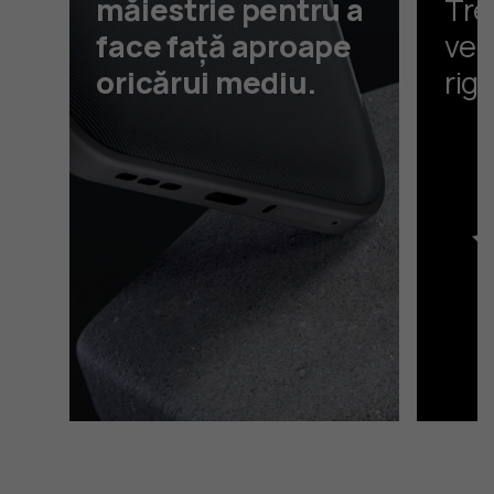
măiestrie pentru a
Tre
face față aproape
ver
oricărui mediu.
rig