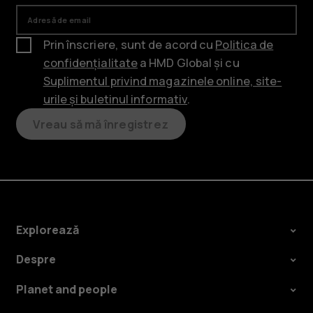
Adresă de email
Prin înscriere, sunt de acord cu
Politica de
confidențialitate
a HMD Global și cu
Suplimentul privind magazinele online, site-
urile și buletinul informativ
.
Vreau să mă înregistrez
Explorează
Despre
Planet and people