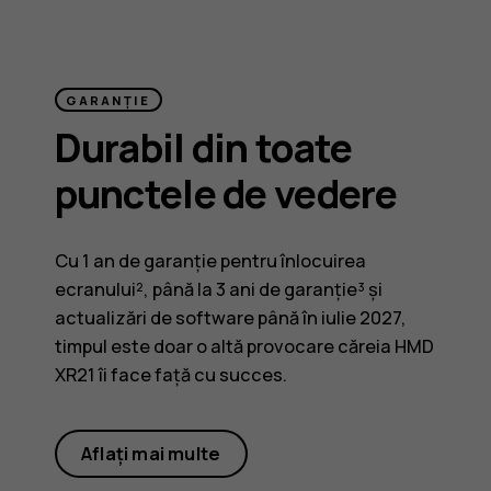
GARANȚIE
Durabil din toate
punctele de vedere
Cu 1 an de garanție pentru înlocuirea
ecranului², până la 3 ani de garanție³ și
actualizări de software până în iulie 2027,
timpul este doar o altă provocare căreia HMD
XR21 îi face față cu succes.
Aflați mai multe