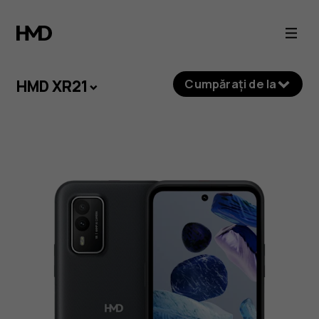
HMD
XR21
HMD XR21
Cumpărați de la