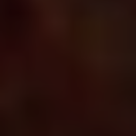
Despre
Repară, reutilizează, reciclează
Asistență
Romania