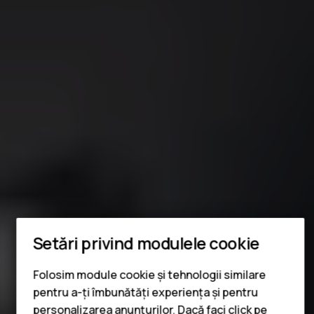
Smartphone-uri
Setări privind modulele cookie
Telefoane clasice
Folosim module cookie și tehnologii similare
pentru a-ți îmbunătăți experiența și pentru
Accesorii
personalizarea anunțurilor. Dacă faci click pe