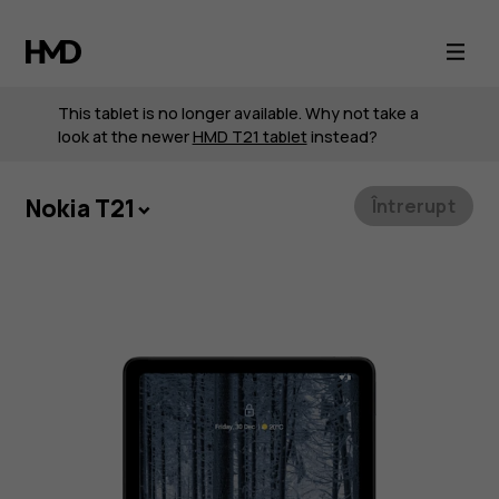
Nokia
T21
This tablet is no longer available. Why not take a
look at the newer
HMD T21 tablet
instead?
Nokia T21
Întrerupt