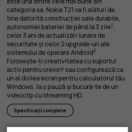
este una dintre cele mai bune din
categoria sa. Nokia T21 va fi alături de
tine datorită construcției sale durabile,
1
autonomiei bateriei de până la 3 zile
,
celor 3 ani de actualizări lunare de
securitate și celor 2 upgrade-uri ale
2
sistemului de operare Android
.
Folosește-ți creativitatea cu suportul
activ pentru creion² sau configurează ca
un al doilea ecran pentru calculatorul tău
Windows. Ia o pauză și bucură-te de un
videoclip cu streaming HD.
Specificații complete