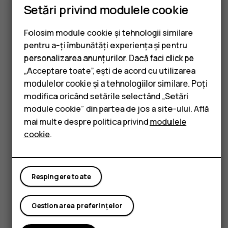
Setări privind modulele cookie
Got questions?
Folosim module cookie și tehnologii similare
pentru a-ți îmbunătăți experiența și pentru
Smartphone-uri
personalizarea anunțurilor. Dacă faci click pe
„Acceptare toate”, ești de acord cu utilizarea
Telefoane clasice
modulelor cookie și a tehnologiilor similare. Poți
Vizitați centrul nostru de
modifica oricând setările selectând „Setări
Accesorii
suport pentru
răspunsuri și
module cookie” din partea de jos a site-ului. Află
Tablete
mai multe despre politica privind
modulele
suport.
cookie
.
Solicită asistență
Respingere toate
Gestionarea preferințelor