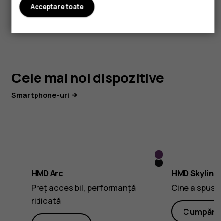
Acceptare toate
Cele mai noi dispozitive
Smartphone-uri
Electric
Shadow
Purple
HMD Arc
HMD Skyline
Black
Preț accesibil, performanță
Cine a spus c
ridicată
Cumpără