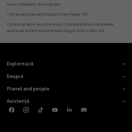
cicluri complete de încărcare.
² De la data lansării dispozitivului Nokia T21.
³ Creionul activ nu este inclus. Compatibilă cu creioanele
active de la terți folosind tehnologia WGP și AES 2.0.
Explorează
Despre
Planet and people
Asistență
Facebook
Instagram
Tiktok
Youtube
Linkedin
Discord