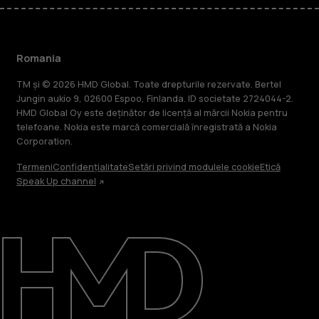
Romania
TM și © 2026 HMD Global. Toate drepturile rezervate. Bertel
Jungin aukio 9, 02600 Espoo, Finlanda. ID societate 2724044-2.
HMD Global Oy este deținător de licență al mărcii Nokia pentru
telefoane. Nokia este marcă comercială înregistrată a Nokia
Corporation.
Termeni
Confidențialitate
Setări privind modulele cookie
Etică
Speak Up channel
Despre
Repară, reutilizează, reciclează
Asistență
Romania