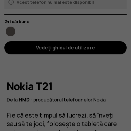
Acest telefon nu mai este disponibil
Culoare
Gri cărbune
Vedeți ghidul de utilizare
Nokia T21
De la
HMD
- producătorul telefoanelor Nokia
Fie că este timpul să lucrezi, să înveți
sau să te joci, folosește o tabletă care