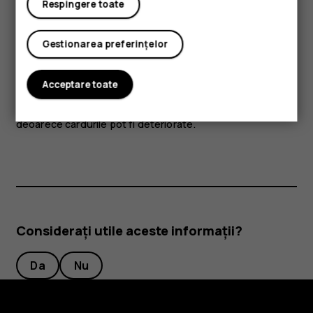
Respingere toate
utilizate cu acest dispozitiv, aveți o grijă deosebită la
nivelul de volum.
Gestionarea preferințelor
Unele componente ale dispozitivului sunt magnetice.
Materialele metalice pot fi atrase de dispozitiv. Nu așezați
Acceptare toate
carduri de credit sau alte carduri cu bandă magnetică în
apropierea dispozitivului, pentru perioade lungi de timp,
deoarece cardurile pot fi deteriorate.
Considerați utile aceste informații?
Da
Nu