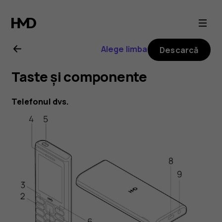
Ghid
de
Alege limba
Descarcă
utilizare
Taste și componente
HMD
Telefonul dvs.
105
4G