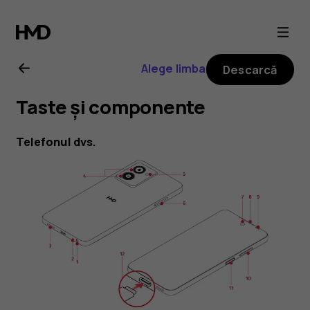
Ghid
de
Alege limba
Descarcă
utilizare
Taste și componente
HMD
Telefonul dvs.
Pulse
Pro