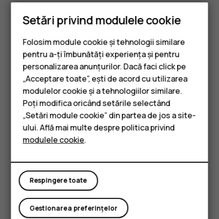
Conector USB
Setări privind modulele cookie
Este posibil ca unele dintre accesoriile menționate în
acest ghid de utilizare, cum ar fi încărcătorul, căștile sau
Folosim module cookie și tehnologii similare
cablul de date, să fie vândute separat.
pentru a-ți îmbunătăți experiența și pentru
personalizarea anunțurilor. Dacă faci click pe
Piese și conectori, magnetism
„Acceptare toate”, ești de acord cu utilizarea
Smartphone-uri
Nu vă conectați la aparate care emit semnale de ieșire,
modulelor cookie și a tehnologiilor similare.
Telefoane clasice
deoarece dispozitivul se poate deteriora. Nu conectați
Poți modifica oricând setările selectând
nicio sursă de curent la conectorul audio. Când conectați
„Setări module cookie” din partea de jos a site-
Accesorii
la conectorul audio orice dispozitiv sau set de căști cu
ului. Află mai multe despre politica privind
microfon extern, altele decât cele aprobate spre a fi
modulele cookie
.
Tablete
utilizate cu acest dispozitiv, aveți o grijă deosebită la
nivelul de volum.
Unele componente ale dispozitivului sunt magnetice.
Respingere toate
Materialele metalice pot fi atrase de dispozitiv. Nu așezați
carduri de credit sau alte carduri cu bandă magnetică în
Gestionarea preferințelor
apropierea dispozitivului, pentru perioade lungi de timp,