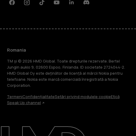
Facebook
Instagram
Tiktok
Youtube
Linkedin
Discord
Romania
TM și © 2026 HMD Global. Toate drepturile rezervate. Bertel
Jungin aukio 9, 02600 Espoo, Finlanda. ID societate 2724044-2.
HMD Global Oy este deținător de licență al mărcii Nokia pentru
telefoane. Nokia este marcă comercială înregistrată a Nokia
Corporation.
Termeni
Confidențialitate
Setări privind modulele cookie
Etică
Speak Up channel
Despre
Repară, reutilizează, reciclează