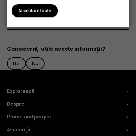
deoarece cardurile pot fi deteriorate.
Acceptare toate
Considerați utile aceste informații?
Da
Nu
Explorează
Despre
Planet and people
Asistență