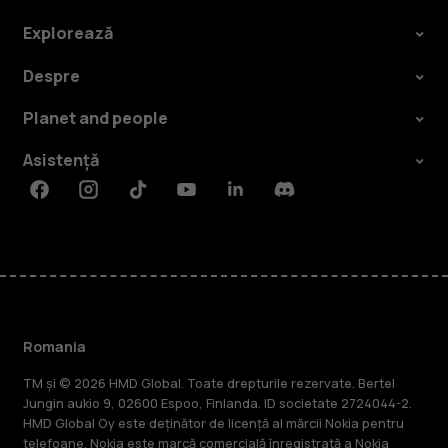
Explorează
Despre
Planet and people
Asistență
Facebook
Instagram
Tiktok
Youtube
Linkedin
Discord
Romania
TM și © 2026 HMD Global. Toate drepturile rezervate. Bertel
Jungin aukio 9, 02600 Espoo, Finlanda. ID societate 2724044-2.
HMD Global Oy este deținător de licență al mărcii Nokia pentru
telefoane. Nokia este marcă comercială înregistrată a Nokia