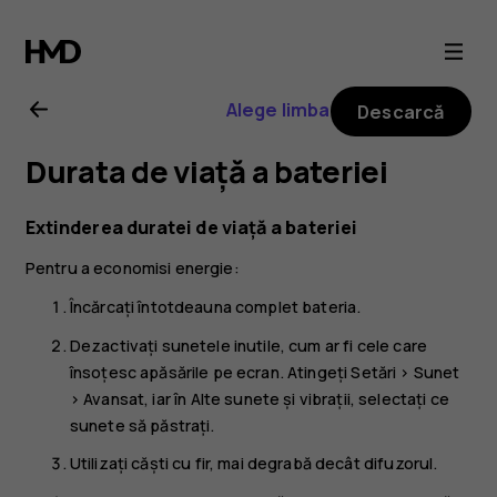
Ghid
de
Alege limba
Descarcă
utilizare
Durata de viață a bateriei
Nokia
Extinderea duratei de viață a bateriei
1.4
Pentru a economisi energie:
Încărcați întotdeauna complet bateria.
Dezactivați sunetele inutile, cum ar fi cele care
însoțesc apăsările pe ecran. Atingeți
Setări
>
Sunet
>
Avansat
, iar în
Alte sunete și vibrații
, selectați ce
sunete să păstrați.
Utilizați căști cu fir, mai degrabă decât difuzorul.