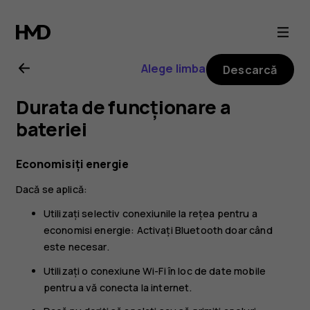
Ghid
de
Alege limba
Descarcă
utilizare
Durata de funcționare a
pentru
bateriei
Nokia
Economisiți energie
Dacă se aplică:
225
Utilizați selectiv conexiunile la rețea pentru a
4G
economisi energie: Activaţi Bluetooth doar când
este necesar.
(2024)
Utilizați o conexiune Wi-Fi în loc de date mobile
pentru a vă conecta la internet.