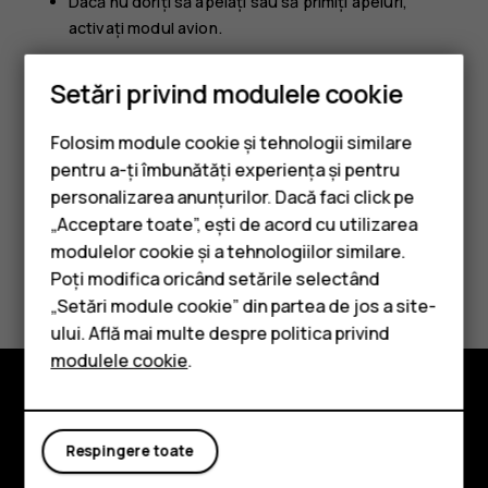
Dacă nu doriți să apelați sau să primiți apeluri,
activați modul avion.
Modul avion deconectează toate conexiunile la rețeaua
Setări privind modulele cookie
mobilă și dezactivează toate caracteristicile wireless ale
dispozitivului dumneavoastră.
Folosim module cookie și tehnologii similare
pentru a-ți îmbunătăți experiența și pentru
personalizarea anunțurilor. Dacă faci click pe
„Acceptare toate”, ești de acord cu utilizarea
Smartphone-uri
modulelor cookie și a tehnologiilor similare.
Considerați utile aceste informații?
Telefoane clasice
Poți modifica oricând setările selectând
„Setări module cookie” din partea de jos a site-
Accesorii
Da
Nu
ului. Află mai multe despre politica privind
modulele cookie
.
Tablete
Explorează
Respingere toate
Despre