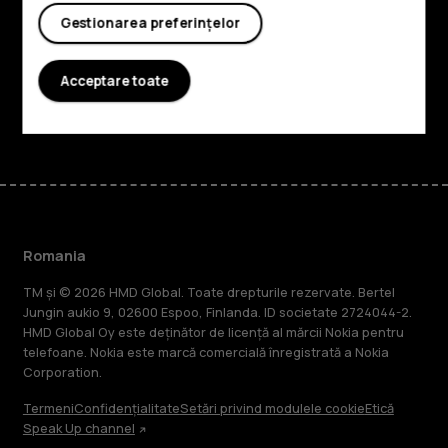
Gestionarea preferințelor
Planet and people
Asistență
Acceptare toate
Facebook
Instagram
Tiktok
Youtube
Linkedin
Discord
Romania
TM și © 2026 HMD Global. Toate drepturile rezervate. Bertel
Jungin aukio 9, 02600 Espoo, Finlanda. ID societate 2724044-2.
HMD Global Oy este deținător de licență al mărcii Nokia pentru
telefoane. Nokia este marcă comercială înregistrată a Nokia
Corporation.
Termeni
Confidențialitate
Setări privind modulele cookie
Etică
Speak Up channel