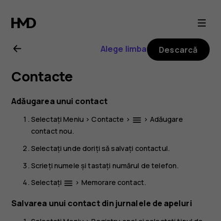
Ghid
de
Alege limba
Descarcă
utilizare
Contacte
pentru
Adăugarea unui contact
Nokia
Selectați
Meniu
>
Contacte
>
>
Adăugare
menu
contact nou
.
225
Selectați unde doriți să salvați contactul.
4G
Scrieți numele și tastați numărul de telefon.
Selectați
>
Memorare contact
.
menu
(2024)
Salvarea unui contact din jurnalele de apeluri