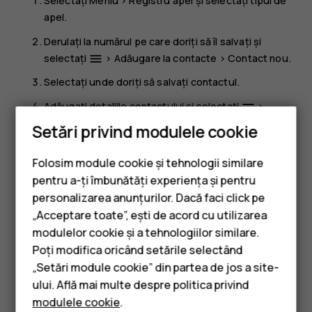
Selectați
Meniu
>
Registru apel
și selectați tipul de
apel.
Derulați la numărul pe care doriți să îl salvați și
selectați
>
Adăugare la contacte
>
Contact nou
.
menu
Selectați unde doriți să salvați contactul.
Adăugați detaliile contactului și selectați
>
menu
Salvare contact
.
Setări privind modulele cookie
Apelați un contact
Folosim module cookie și tehnologii similare
Puteți să apelați un contact direct din lista de contacte.
pentru a-ți îmbunătăți experiența și pentru
personalizarea anunțurilor. Dacă faci click pe
Selectați
Meniu
>
Contacte
, derulați la contactul pe care
„Acceptare toate”, ești de acord cu utilizarea
Smartphone-uri
doriți să îl apelați și apăsați tasta de apelare.
modulelor cookie și a tehnologiilor similare.
Telefoane clasice
Poți modifica oricând setările selectând
„Setări module cookie” din partea de jos a site-
Accesorii
ului. Află mai multe despre politica privind
modulele cookie
.