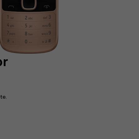
or
te
.