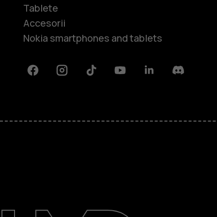
Tablete
Accesorii
Nokia smartphones and tablets
Facebook
Instagram
Tiktok
Youtube
Linkedin
Discord
Despre
Repară, reutilizează, reciclează