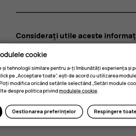
Considerați utile aceste informaț
modulele cookie
Da
Nu
și tehnologii similare pentru a-ți îmbunătăți experiența și 
click pe „Acceptare toate”, ești de acord cu utilizarea module
. Poți modifica oricând setările selectând „Setări module coo
ulte despre politica privind
modulele cookie
.
Gestionarea preferințelor
Respingere toat