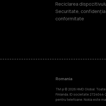
Reciclarea dispozitivul
Securitate, confidențial
conformitate
Smartphone
Telefoane c
Romania
Accesorii
TM și © 2026 HMD Global. Toate d
Finlanda. ID societate 2724044-2
pentru telefoane. Nokia este mar