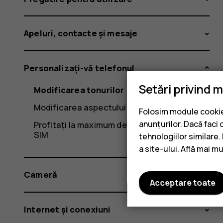
Apeluri, contacte și mesaje
Personalizați-vă telefonul
Setări privind 
Modificarea tonurilor
Modificarea aspectului ecranului de pornire
Folosim module cookie 
anunțurilor. Dacă faci 
Profitați la maximum de cele două cartele
SIM
tehnologiilor similare
a site-ului. Află mai m
Cameră
Acceptare toate
Internet și conexiuni