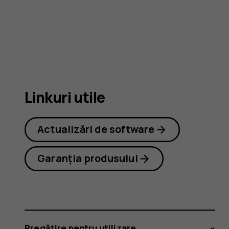
Nokia
225
Linkuri utile
4G
Actualizări de software
Garanția produsului
Pregătire pentru utilizare