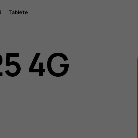
i
Tablete
25 4G