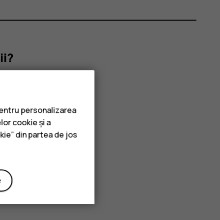
ii?
pentru personalizarea
lor cookie și a
kie” din partea de jos
e