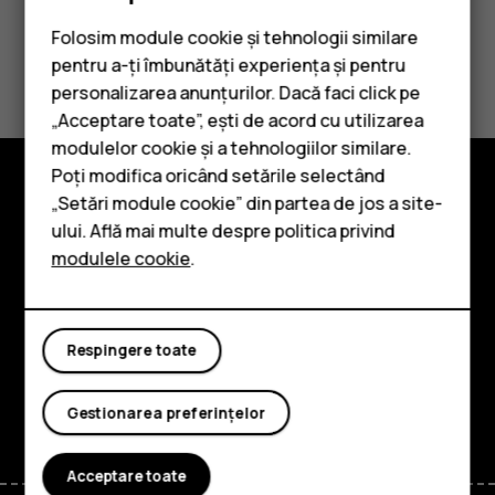
Folosim module cookie și tehnologii similare
Considerați utile aceste informații?
pentru a-ți îmbunătăți experiența și pentru
personalizarea anunțurilor. Dacă faci click pe
Da
Nu
„Acceptare toate”, ești de acord cu utilizarea
Smartphone-uri
modulelor cookie și a tehnologiilor similare.
Telefoane clasice
Poți modifica oricând setările selectând
„Setări module cookie” din partea de jos a site-
Accesorii
Explorează
ului. Află mai multe despre politica privind
modulele cookie
.
Tablete
Despre
Planet and people
Respingere toate
Asistență
Facebook
Instagram
Tiktok
Youtube
Linkedin
Discord
Gestionarea preferințelor
Acceptare toate