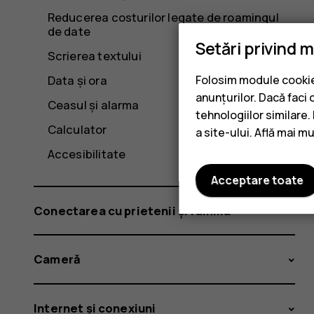
Reducerea costurilor legate de roamingul
de date
Setări privind 
Scrierea textului
Data și ora
Folosim module cookie 
anunțurilor. Dacă faci 
Ceasul și alarma
tehnologiilor similare
Calculator
a site-ului. Află mai m
Accesibilitate
Acceptare toate
Conectarea cu prietenii și familia
Cameră
Internet și conexiuni