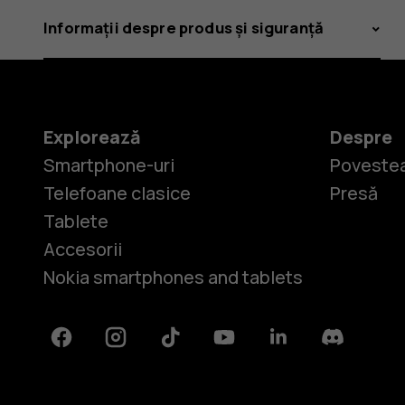
Informații despre produs și siguranță
Explorează
Despre
Smartphone-uri
Povestea
Telefoane clasice
Presă
Tablete
Accesorii
Nokia smartphones and tablets
Facebook
Instagram
Tiktok
Youtube
Linkedin
Discord