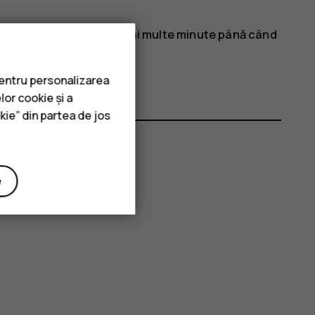
putea să fie necesare mai multe minute până când
pentru personalizarea
lor cookie și a
kie” din partea de jos
ii?
e