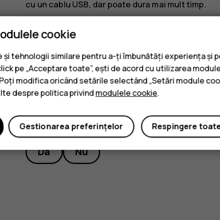
cu un cablu USB, dar poate dura mai mult timp.
Dacă acumulatorul este complet descărcat, s-ar 
modulele cookie
se afișează indicatorul de încărcare.
și tehnologii similare pentru a-ți îmbunătăți experiența și 
click pe „Acceptare toate”, ești de acord cu utilizarea module
. Poți modifica oricând setările selectând „Setări module coo
ulte despre politica privind
modulele cookie
.
Considerați utile aceste informaț
Gestionarea preferințelor
Respingere toat
Da
Nu