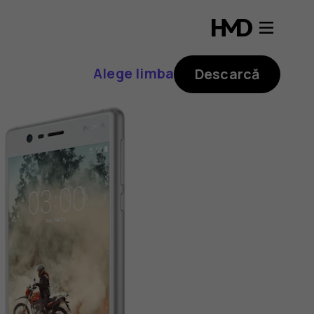
Alege limba
Descarcă