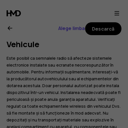
Ghid
de
Alege limba
Descarcă
utilizare
Vehicule
Nokia
Este posibil ca semnalele radio să afecteze sistemele
3
electronice instalate sau ecranate necorespunzător în
automobile. Pentru informații suplimentare, interesați-vă
la producătorul autovehiculului sau al echipamentelor din
dotarea acestuia. Doar personalul autorizat poate instala
dispozitivul într-un vehicul. Instalarea neadecvată poate fi
periculoasă și poate anula garanția aparatului. Verificați
regulat ca toate echipamentele wireless din vehiculul Dvs.
să fie montate și să funcționeze în mod adecvat. Nu
depozitați și nu transportați materiale sau explozive în
același compartiment cu aparatul, cu componentele sau