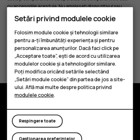
cu accesoriile acestuia. Nu amplasați dispozitivul sau
accesoriile acestuia în zona de declanșare a airbagului.
Setări privind modulele cookie
Folosim module cookie și tehnologii similare
pentru a-ți îmbunătăți experiența și pentru
personalizarea anunțurilor. Dacă faci click pe
„Acceptare toate”, ești de acord cu utilizarea
Smartphone-uri
Considerați utile aceste informații?
modulelor cookie și a tehnologiilor similare.
Telefoane clasice
Poți modifica oricând setările selectând
Da
Nu
„Setări module cookie” din partea de jos a site-
Accesorii
ului. Află mai multe despre politica privind
modulele cookie
.
Tablete
Explorează
Despre
Respingere toate
Planet and people
Gestionarea preferințelor