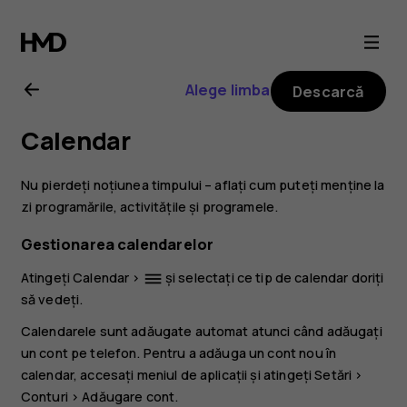
Ghid
de
Alege limba
Descarcă
utilizare
Calendar
Nokia
Nu pierdeți noțiunea timpului – aflați cum puteți menține la
8.3
zi programările, activitățile și programele.
Gestionarea calendarelor
5G
Atingeți
Calendar
>
și selectați ce tip de calendar doriți
dehaze
să vedeți.
Calendarele sunt adăugate automat atunci când adăugați
un cont pe telefon. Pentru a adăuga un cont nou în
calendar, accesați meniul de aplicații și atingeți
Setări
>
Conturi
>
Adăugare cont
.