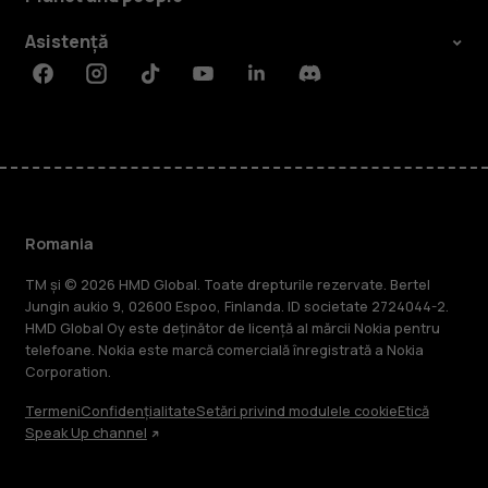
Asistență
Facebook
Instagram
Tiktok
Youtube
Linkedin
Discord
Romania
TM și © 2026 HMD Global. Toate drepturile rezervate. Bertel
Jungin aukio 9, 02600 Espoo, Finlanda. ID societate 2724044-2.
HMD Global Oy este deținător de licență al mărcii Nokia pentru
telefoane. Nokia este marcă comercială înregistrată a Nokia
Corporation.
Termeni
Confidențialitate
Setări privind modulele cookie
Etică
Speak Up channel