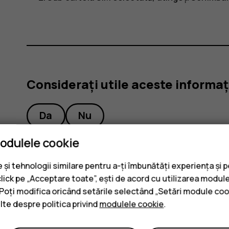
Considerați utile aceste informaț
Da
Nu
modulele cookie
și tehnologii similare pentru a-ți îmbunătăți experiența și 
click pe „Acceptare toate”, ești de acord cu utilizarea module
. Poți modifica oricând setările selectând „Setări module coo
ulte despre politica privind
modulele cookie
.