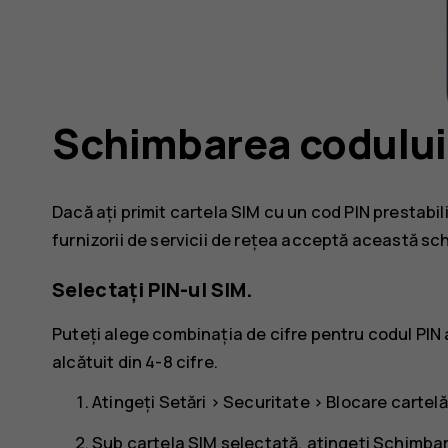
Schimbarea codului 
Dacă ați primit cartela SIM cu un cod PIN prestabilit
furnizorii de servicii de rețea acceptă această sc
Selectați PIN-ul SIM.
Puteți alege combinația de cifre pentru codul PIN a
alcătuit din 4-8 cifre.
Atingeți
Setări
>
Securitate
>
Blocare cartelă
Sub cartela SIM selectată, atingeți
Schimbar