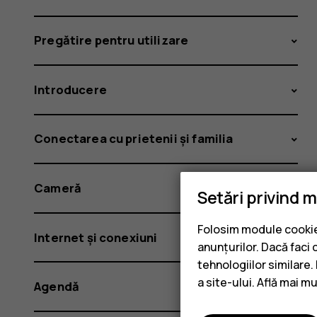
Pregătire pentru utilizare
Introducere
Conectarea cu prietenii și familia
Cameră
Setări privind 
Folosim module cookie 
Internet și conexiuni
anunțurilor. Dacă faci 
tehnologiilor similare
a site-ului. Află mai m
Agendă