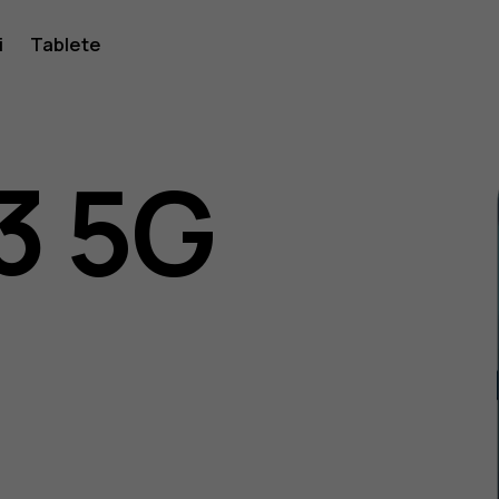
i
Tablete
3 5G