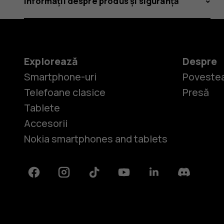
Informații despre produs și siguranță
Explorează
Despre
Smartphone-uri
Povestea
Telefoane clasice
Presă
Tablete
Accesorii
Nokia smartphones and tablets
Facebook
Instagram
Tiktok
Youtube
Linkedin
Discord