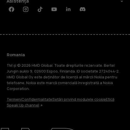
Asistență
Facebook
Instagram
Tiktok
Youtube
Linkedin
Discord
Romania
TM și © 2026 HMD Global. Toate drepturile rezervate. Bertel
Jungin aukio 9, 02600 Espoo, Finlanda. ID societate 2724044-2.
HMD Global Oy este deținător de licență al mărcii Nokia pentru
telefoane. Nokia este marcă comercială înregistrată a Nokia
Corporation.
Termeni
Confidențialitate
Setări privind modulele cookie
Etică
Speak Up channel
Despre