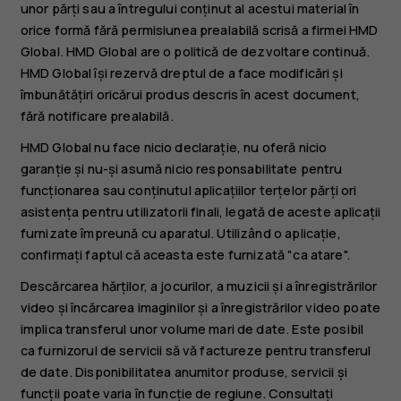
unor părți sau a întregului conținut al acestui material în
orice formă fără permisiunea prealabilă scrisă a firmei HMD
Global. HMD Global are o politică de dezvoltare continuă.
HMD Global își rezervă dreptul de a face modificări și
îmbunătățiri oricărui produs descris în acest document,
fără notificare prealabilă.
HMD Global nu face nicio declarație, nu oferă nicio
garanție și nu-și asumă nicio responsabilitate pentru
funcționarea sau conținutul aplicațiilor terțelor părți ori
asistența pentru utilizatorii finali, legată de aceste aplicații
furnizate împreună cu aparatul. Utilizând o aplicație,
confirmați faptul că aceasta este furnizată "ca atare".
Descărcarea hărților, a jocurilor, a muzicii și a înregistrărilor
video și încărcarea imaginilor și a înregistrărilor video poate
implica transferul unor volume mari de date. Este posibil
ca furnizorul de servicii să vă factureze pentru transferul
de date. Disponibilitatea anumitor produse, servicii și
funcții poate varia în funcție de regiune. Consultați