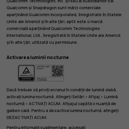
Qualcomm Technologies, Inc. și/sau al subsidiarilor săi.
Qualcomm și Snapdragon sunt mărci comerciale
aparținând Qualcomm Incorporated, înregistrate în Statele
Unite ale Americii și în alte țări. aptX este o marcă
comercială aparținând Qualcomm Technologies
International, Ltd., înregistrată în Statele Unite ale Americii
și în alte țări, utilizată cu permisiune.
Activarea luminii nocturne
Dacă trebuie să priviți ecranul în condiții de lumină slabă,
activați lumina nocturnă. Atingeți
Setări
>
Afișaj
>
Lumină
nocturnă
>
ACTIVAȚI ACUM
. Afișajul capătă o nuanță de
galben cald. Pentru a dezactiva lumina nocturnă, atingeți
DEZACTIVAȚI ACUM
.
Pentru informații suplimentare, accesați