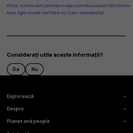
https://community.phones.nokia.com/discussion/58405/low-
blue-light-mode-certified-by-tuev-rheinland/p1
.
Considerați utile aceste informații?
Da
Nu
Explorează
Despre
Planet and people