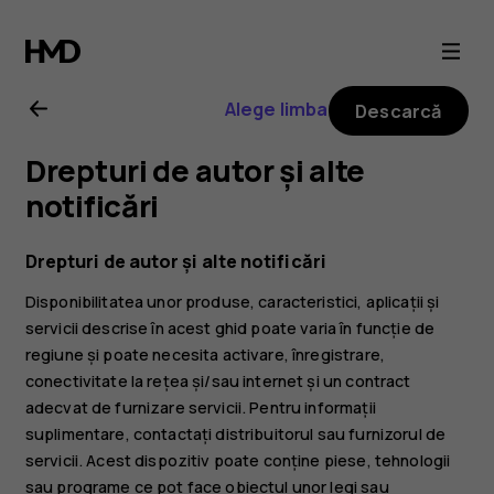
Ghid
de
Alege limba
Descarcă
utilizare
Drepturi de autor și alte
Nokia
notificări
8.3
Drepturi de autor și alte notificări
Disponibilitatea unor produse, caracteristici, aplicații și
5G
servicii descrise în acest ghid poate varia în funcție de
regiune și poate necesita activare, înregistrare,
conectivitate la rețea și/sau internet și un contract
adecvat de furnizare servicii. Pentru informații
suplimentare, contactați distribuitorul sau furnizorul de
servicii. Acest dispozitiv poate conține piese, tehnologii
sau programe ce pot face obiectul unor legi sau