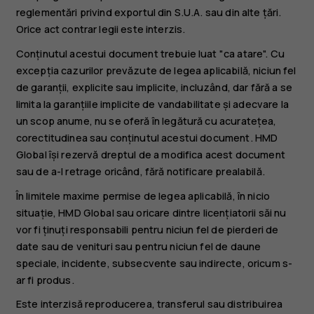
reglementări privind exportul din S.U.A. sau din alte țări.
Orice act contrar legii este interzis.
Conținutul acestui document trebuie luat "ca atare". Cu
excepția cazurilor prevăzute de legea aplicabilă, niciun fel
de garanții, explicite sau implicite, incluzând, dar fără a se
limita la garanțiile implicite de vandabilitate și adecvare la
un scop anume, nu se oferă în legătură cu acuratețea,
corectitudinea sau conținutul acestui document. HMD
Global își rezervă dreptul de a modifica acest document
sau de a-l retrage oricând, fără notificare prealabilă.
În limitele maxime permise de legea aplicabilă, în nicio
situație, HMD Global sau oricare dintre licențiatorii săi nu
vor fi ținuți responsabili pentru niciun fel de pierderi de
date sau de venituri sau pentru niciun fel de daune
speciale, incidente, subsecvente sau indirecte, oricum s-
ar fi produs.
Este interzisă reproducerea, transferul sau distribuirea