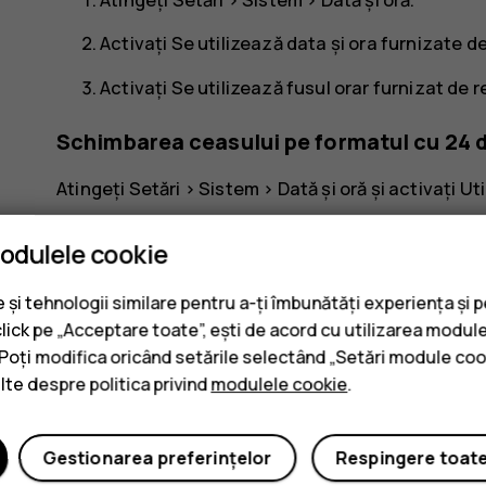
Activați
Se utilizează data și ora furnizate d
Activați
Se utilizează fusul orar furnizat de 
Schimbarea ceasului pe formatul cu 24 
Atingeți
Setări
>
Sistem
>
Dată și oră
și activați
Uti
modulele cookie
și tehnologii similare pentru a-ți îmbunătăți experiența și 
click pe „Acceptare toate”, ești de acord cu utilizarea module
. Poți modifica oricând setările selectând „Setări module coo
Considerați utile aceste informaț
ulte despre politica privind
modulele cookie
.
Da
Nu
Gestionarea preferințelor
Respingere toat