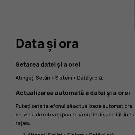
Data și ora
Setarea datei și a orei
Atingeți
Setări
>
Sistem
>
Dată și oră
.
Actualizarea automată a datei și a orei
Puteți seta telefonul să actualizeze automat ora, 
serviciu de rețea și poate să nu fie disponibil, în f
rețea.
Atingeți
Setări
>
Sistem
>
Dată și oră
.