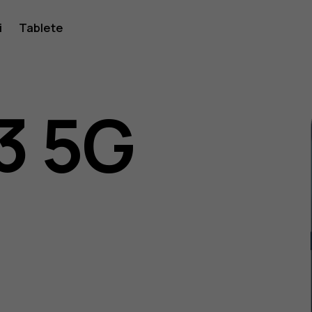
i
Tablete
3 5G