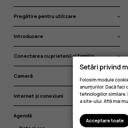
Pregătire pentru utilizare
Introducere
Conectarea cu prietenii și familia
Setări privind 
Cameră
Folosim module cookie 
anunțurilor. Dacă faci 
tehnologiilor similare
Internet și conexiuni
a site-ului. Află mai m
Agendă
Acceptare toate