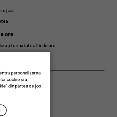
e rețea
.
rețea
.
de ore
lizați formatul de 24 de ore
.
pentru personalizarea
lor cookie și a
kie” din partea de jos
ii?
e