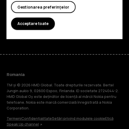
Gestionarea preferințelor
Planet and people
Asistență
Acceptare toate
Facebook
Instagram
Tiktok
Youtube
Linkedin
Discord
Romania
TM și © 2026 HMD Global. Toate drepturile rezervate. Bertel
Jungin aukio 9, 02600 Espoo, Finlanda. ID societate 2724044-2.
HMD Global Oy este deținător de licență al mărcii Nokia pentru
telefoane. Nokia este marcă comercială înregistrată a Nokia
Corporation.
Termeni
Confidențialitate
Setări privind modulele cookie
Etică
Speak Up channel