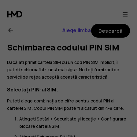
Ghid
de
Alege limba
Descarcă
utilizare
Schimbarea codului PIN SIM
Nokia
Dacă ați primit cartela SIM cu un cod PIN SIM implicit, îl
8
puteți schimba într-unul mai sigur. Nu toți furnizorii de
servicii de rețea acceptă această caracteristică.
Sirocco
Selectați PIN-ul SIM.
Puteți alege combinația de cifre pentru codul PIN al
cartelei SIM. Codul PIN SIM poate fi alcătuit din 4-8 cifre.
Atingeți
Setări
>
Securitate și locație
>
Configurare
blocare cartelă SIM
.
Atingeți
Schimbare PIN SIM
.