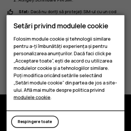
Sfat:
Dacă nu doriți să protejați SIM-ul cu un cod
PIN, în meniul
Configurare blocare cartelă SIM
,
Setări privind modulele cookie
comutați
Blocare cartelă SIM
la
Dezactivat
și
introduceți codul PIN curent.
Folosim module cookie și tehnologii similare
pentru a-ți îmbunătăți experiența și pentru
personalizarea anunțurilor. Dacă faci click pe
„Acceptare toate”, ești de acord cu utilizarea
Smartphone-uri
modulelor cookie și a tehnologiilor similare.
Considerați utile aceste informații?
Telefoane clasice
Poți modifica oricând setările selectând
„Setări module cookie” din partea de jos a site-
Accesorii
Da
Nu
ului. Află mai multe despre politica privind
modulele cookie
.
Tablete
Explorează
Respingere toate
Despre