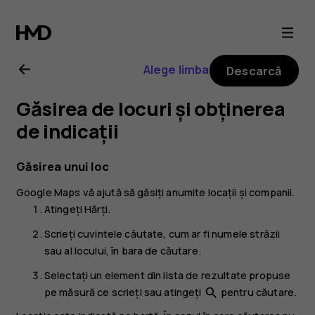
Ghid
de
Alege limba
Descarcă
utilizare
Găsirea de locuri și obținerea
Nokia
de indicații
8
Găsirea unui loc
Google Maps
vă ajută să găsiți anumite locații și companii.
Sirocco
Atingeți
Hărți
.
Scrieți cuvintele căutate, cum ar fi numele străzii
sau al locului, în bara de căutare.
Selectați un element din lista de rezultate propuse
pe măsură ce scrieți sau atingeți
pentru căutare.
search