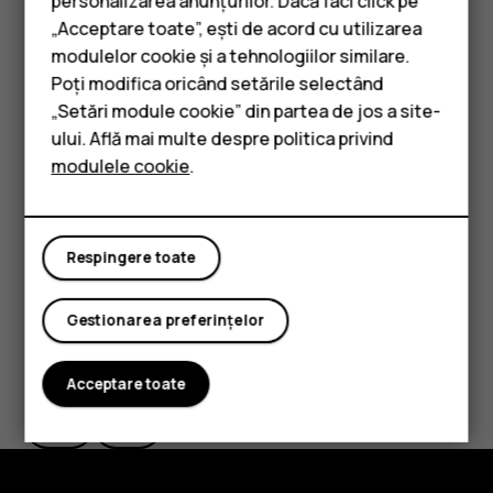
personalizarea anunțurilor. Dacă faci click pe
Dacă nu doriți ca punctul de pornire să fie locația
„Acceptare toate”, ești de acord cu utilizarea
Smartphone-uri
dvs. curentă, atingeți
Locația dvs.
și căutați un
modulelor cookie și a tehnologiilor similare.
punct de pornire nou.
Telefoane clasice
Poți modifica oricând setările selectând
Atingeți
LA ÎNCEPUT
pentru a porni navigarea.
„Setări module cookie” din partea de jos a site-
Accesorii
ului. Află mai multe despre politica privind
Traseul este afișat pe hartă împreună cu estimarea
timpului în care veți ajunge la destinație. Pentru a vedea
modulele cookie
.
Tablete
indicațiile detaliate, deplasați degetul de jos în sus pe
ecran.
Respingere toate
Gestionarea preferințelor
Considerați utile aceste informații?
Acceptare toate
Da
Nu