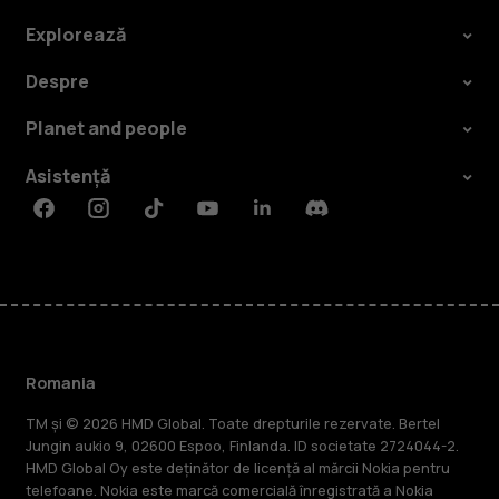
Explorează
Despre
Planet and people
Asistență
Facebook
Instagram
Tiktok
Youtube
Linkedin
Discord
Romania
TM și © 2026 HMD Global. Toate drepturile rezervate. Bertel
Jungin aukio 9, 02600 Espoo, Finlanda. ID societate 2724044-2.
HMD Global Oy este deținător de licență al mărcii Nokia pentru
telefoane. Nokia este marcă comercială înregistrată a Nokia