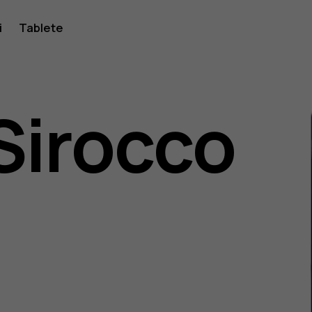
i
Tablete
Sirocco