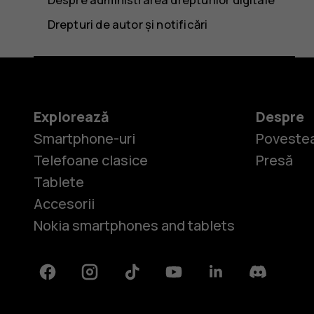
Drepturi de autor și notificări
Explorează
Despre
Smartphone-uri
Povestea
Telefoane clasice
Presă
Tablete
Accesorii
Nokia smartphones and tablets
Facebook
Instagram
Tiktok
Youtube
Linkedin
Discord