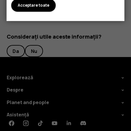
Acceptare toate
Considerați utile aceste informații?
Da
Nu
Explorează
Despre
Planet and people
Asistență
Facebook
Instagram
Tiktok
Youtube
Linkedin
Discord