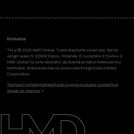
Romania
TM și © 2026 HMD Global. Toate drepturile rezervate. Bertel
Jungin aukio 9, 02600 Espoo, Finlanda. ID societate 2724044-2.
HMD Global Oy este deținător de licență al mărcii Nokia pentru
telefoane. Nokia este marcă comercială înregistrată a Nokia
Corporation.
Termeni
Confidențialitate
Setări privind modulele cookie
Etică
Speak Up channel
Despre
Repară, reutilizează, reciclează
Asistență