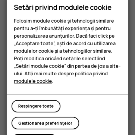
Setări privind modulele cookie
curăța suprafața dispozitivului.
Nu vopsiți dispozitivul. Vopseaua poate împiedica
Folosim module cookie și tehnologii similare
funcționarea corectă.
pentru a-ți îmbunătăți experiența și pentru
Feriți dispozitivul de magneți sau câmpuri
personalizarea anunțurilor. Dacă faci click pe
magnetice.
„Acceptare toate”, ești de acord cu utilizarea
Smartphone-uri
modulelor cookie și a tehnologiilor similare.
Pentru ca informațiile importante să fie în siguranță,
Telefoane clasice
Poți modifica oricând setările selectând
stocați-le în cel puțin două locuri separate (cum ar fi
„Setări module cookie” din partea de jos a site-
aparatul, cartela de memorie sau calculatorul) sau
Accesorii
scrieți-le pe hârtie.
ului. Află mai multe despre politica privind
modulele cookie
.
Tablete
În timpul funcționării intensive, dispozitivul se poate
încălzi. În majoritatea cazurilor, acest lucru este normal.
Pentru a evita supraîncălzirea, dispozitivul poate încetini
automat, poate închide aplicații, deconecta încărcarea și,
Respingere toate
dacă este necesar, se poate opri. Dacă dispozitivul nu
funcționează corespunzător, duceți-l la cea mai apropiată
Gestionarea preferințelor
unitate de service.