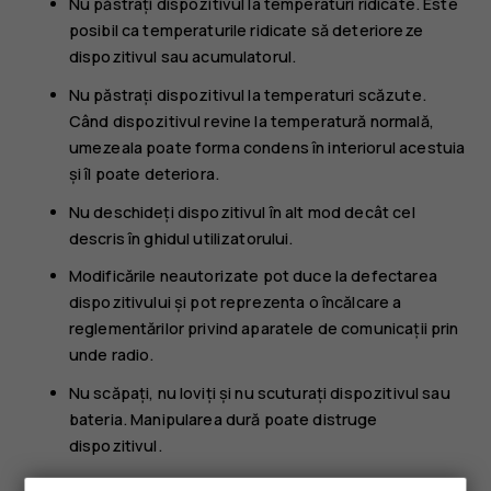
Nu păstrați dispozitivul la temperaturi ridicate. Este
posibil ca temperaturile ridicate să deterioreze
dispozitivul sau acumulatorul.
Nu păstrați dispozitivul la temperaturi scăzute.
Când dispozitivul revine la temperatură normală,
umezeala poate forma condens în interiorul acestuia
și îl poate deteriora.
Nu deschideți dispozitivul în alt mod decât cel
descris în ghidul utilizatorului.
Modificările neautorizate pot duce la defectarea
dispozitivului și pot reprezenta o încălcare a
reglementărilor privind aparatele de comunicații prin
unde radio.
Nu scăpați, nu loviți și nu scuturați dispozitivul sau
bateria. Manipularea dură poate distruge
dispozitivul.
Utilizați o lavetă moale, curată și uscată pentru a