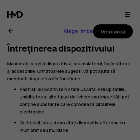
Ghid
de
Alege limba
Descarcă
utilizare
Întreținerea dispozitivului
Nokia
Manevrați cu grijă dispozitivul, acumulatorul, încărcătorul
8
și accesoriile. Următoarele sugestii vă pot ajuta să
mențineți dispozitivul în funcțiune.
Sirocco
Păstrați dispozitivul în stare uscată. Precipitațiile,
umiditatea și alte tipuri de lichide sau impurități pot
conține substanțe care corodează circuitele
electronice.
Nu folosiți și nu depozitați dispozitivul în zone cu
mult praf sau murdărie.