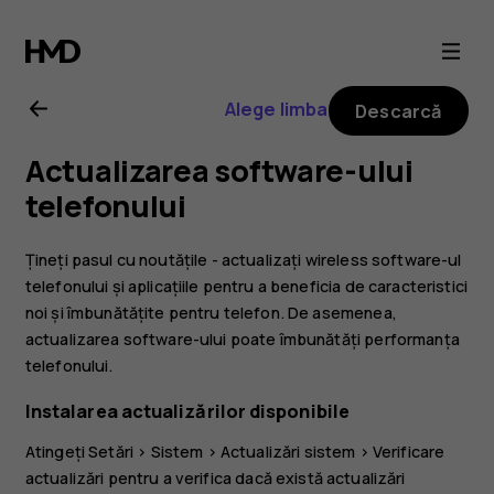
Ghid
de
Alege limba
Descarcă
utilizare
Actualizarea software-ului
Nokia
telefonului
8
Țineți pasul cu noutățile - actualizați wireless software-ul
telefonului și aplicațiile pentru a beneficia de caracteristici
Sirocco
noi și îmbunătățite pentru telefon. De asemenea,
actualizarea software-ului poate îmbunătăți performanța
telefonului.
Instalarea actualizărilor disponibile
Atingeți
Setări
>
Sistem
>
Actualizări sistem
>
Verificare
actualizări
pentru a verifica dacă există actualizări