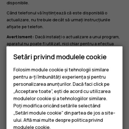
disponibile.
Când telefonul vă înștiințează că este disponibilă o
actualizare, nu trebuie decât să urmați instrucțiunile
afișate pe telefon.
Avertisment:
Dacă instalați o actualizare a unui program,
aparatul nu poate fi utilizat, nici chiar pentru a efectua
apeluri de urgență, decât după terminarea instalării și
Setări privind modulele cookie
repornirea aparatului.
Înainte de a lansa o actualizare, conectați un încărcător
Folosim module cookie și tehnologii similare
sau asigurați-vă că bateria dispozitivului are suficientă
pentru a-ți îmbunătăți experiența și pentru
energie și conectați-vă la o rețea Wi-Fi, deoarece
personalizarea anunțurilor. Dacă faci click pe
pachetele de actualizare pot utiliza un volum mare de
„Acceptare toate”, ești de acord cu utilizarea
Smartphone-uri
date mobile.
modulelor cookie și a tehnologiilor similare.
Telefoane clasice
Poți modifica oricând setările selectând
„Setări module cookie” din partea de jos a site-
Accesorii
ului. Află mai multe despre politica privind
modulele cookie
.