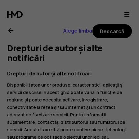
Ghid
de
Alege limba
Descarcă
utilizare
Drepturi de autor și alte
Nokia
notificări
G42
Drepturi de autor și alte notificări
Disponibilitatea unor produse, caracteristici, aplicații și
5G
servicii descrise în acest ghid poate varia în funcție de
regiune și poate necesita activare, înregistrare,
conectivitate la rețea și/sau internet și un contract
adecvat de furnizare servicii. Pentru informații
suplimentare, contactați distribuitorul sau furnizorul de
servicii. Acest dispozitiv poate conține piese, tehnologii
sau programe ce pot face obiectul unor legi sau