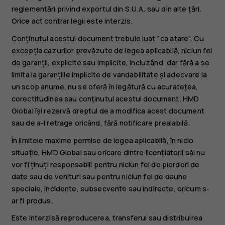
reglementări privind exportul din S.U.A. sau din alte țări.
Orice act contrar legii este interzis.
Conținutul acestui document trebuie luat "ca atare". Cu
excepția cazurilor prevăzute de legea aplicabilă, niciun fel
de garanții, explicite sau implicite, incluzând, dar fără a se
limita la garanțiile implicite de vandabilitate și adecvare la
un scop anume, nu se oferă în legătură cu acuratețea,
corectitudinea sau conținutul acestui document. HMD
Global își rezervă dreptul de a modifica acest document
sau de a-l retrage oricând, fără notificare prealabilă.
În limitele maxime permise de legea aplicabilă, în nicio
situație, HMD Global sau oricare dintre licențiatorii săi nu
vor fi ținuți responsabili pentru niciun fel de pierderi de
date sau de venituri sau pentru niciun fel de daune
speciale, incidente, subsecvente sau indirecte, oricum s-
ar fi produs.
Este interzisă reproducerea, transferul sau distribuirea