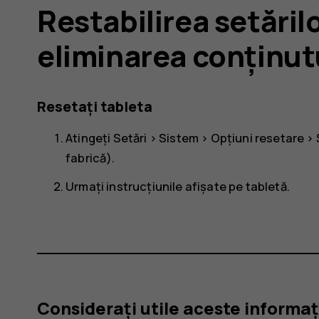
Restabilirea setărilo
eliminarea conținut
Resetați tableta
Atingeți
Setări
>
Sistem
>
Opțiuni resetare
>
fabrică)
.
Urmați instrucțiunile afișate pe tabletă.
Considerați utile aceste informaț