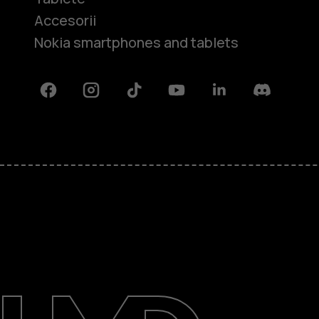
Accesorii
Nokia smartphones and tablets
Facebook
Instagram
Tiktok
Youtube
Linkedin
Discord
Despre
Repară, reutilizează, reciclează
Asistență