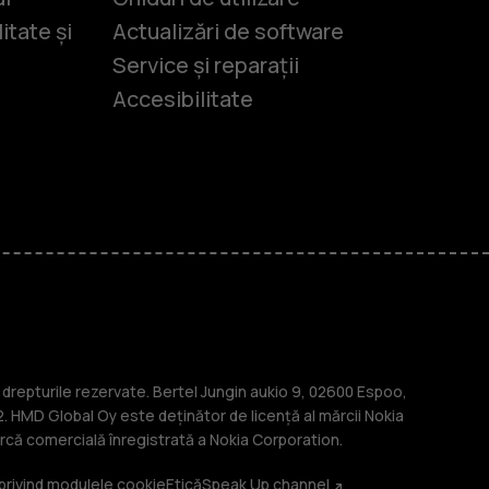
itate și
Actualizări de software
Service și reparații
Accesibilitate
-uri
lasice
repturile rezervate. Bertel Jungin aukio 9, 02600 Espoo,
. HMD Global Oy este deținător de licență al mărcii Nokia
că comercială înregistrată a Nokia Corporation.
 privind modulele cookie
Etică
Speak Up channel