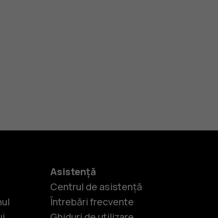
Asistență
Centrul de asistență
nul
Întrebări frecvente
ui
Ghiduri de utilizare