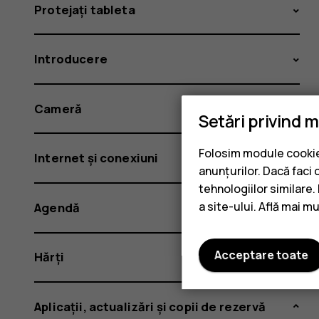
Protejați tableta
Introducere
Cameră
Setări privind 
Folosim module cookie 
Internet și conexiuni
anunțurilor. Dacă faci 
tehnologiilor similare
a site-ului. Află mai m
Agendă
Acceptare toate
Hărți
Aplicații, actualizări și copii de rezervă