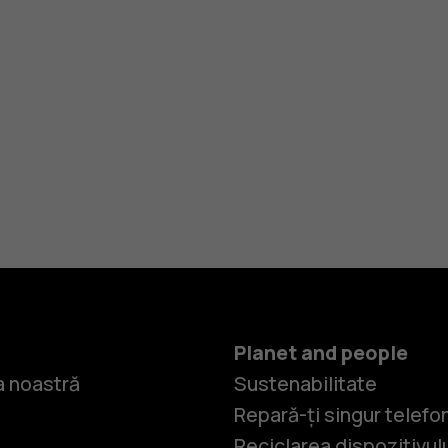
Planet and people
 noastră
Sustenabilitate
Repară-ți singur telefo
Reciclarea dispozitivul