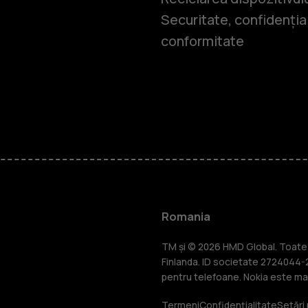
Securitate, confidențial
conformitate
Smartphone
Telefoane c
Romania
Accesorii
TM și © 2026 HMD Global. Toate d
Finlanda. ID societate 2724044-2
pentru telefoane. Nokia este mar
Termeni
Confidențialitate
Setări