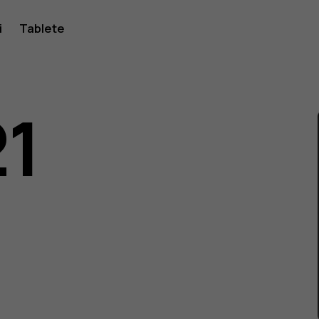
i
Tablete
21